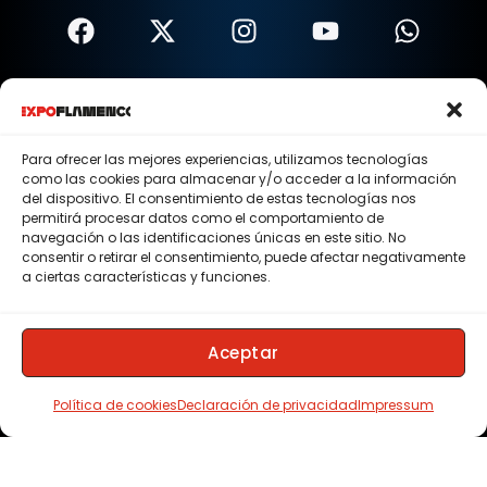
Términos Y Condiciones
Política De Privacidad
Para ofrecer las mejores experiencias, utilizamos tecnologías
como las cookies para almacenar y/o acceder a la información
Política De Cookies
del dispositivo. El consentimiento de estas tecnologías nos
permitirá procesar datos como el comportamiento de
Aviso Legal
navegación o las identificaciones únicas en este sitio. No
consentir o retirar el consentimiento, puede afectar negativamente
© 2015 - 2026 . Todos los derechos reservados.
a ciertas características y funciones.
Nosotros
Contacto
Aceptar
Membresias
Política de cookies
Declaración de privacidad
Impressum