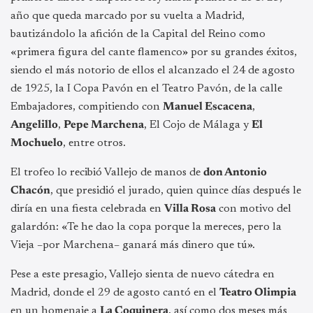
año que queda marcado por su vuelta a Madrid,
bautizándolo la afición de la Capital del Reino como
«primera figura del cante flamenco» por su grandes éxitos,
siendo el más notorio de ellos el alcanzado el 24 de agosto
de 1925, la I Copa Pavón en el Teatro Pavón, de la calle
Embajadores, compitiendo con
Manuel Escacena
,
Angelillo
,
Pepe Marchena
, El Cojo de Málaga y
El
Mochuelo
, entre otros.
El trofeo lo recibió Vallejo de manos de
don Antonio
Chacón
, que presidió el jurado, quien quince días después le
diría en una fiesta celebrada en
Villa Rosa
con motivo del
galardón: «Te he dao la copa porque la mereces, pero la
Vieja –por Marchena– ganará más dinero que tú».
Pese a este presagio, Vallejo sienta de nuevo cátedra en
Madrid, donde el 29 de agosto cantó en el
Teatro Olimpia
en un homenaje a
La Coquinera
, así como dos meses más