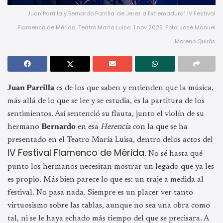
'Juan Parrilla y Bernardo Parrilla: de Jerez a Extremadura'. IV Festival
Flamenco de Mérida. Teatro María Luisa. 1 nov 2025. Foto: José Manuel
Moreno Quirós
Juan Parrilla
es de los que saben y entienden que la música,
más allá de lo que se lee y se estudia, es la partitura de los
sentimientos. Así sentenció su flauta, junto el violín de su
hermano
Bernardo
en esa
Herencia
con la que se ha
presentado en el Teatro María Luisa, dentro delos actos del
IV Festival Flamenco de Mérida
. No sé hasta qué
punto los hermanos necesitan mostrar un legado que ya les
es propio. Más bien parece lo que es: un traje a medida al
festival. No pasa nada. Siempre es un placer ver tanto
virtuosismo sobre las tablas, aunque no sea una obra como
tal, ni se le haya echado más tiempo del que se precisara. A