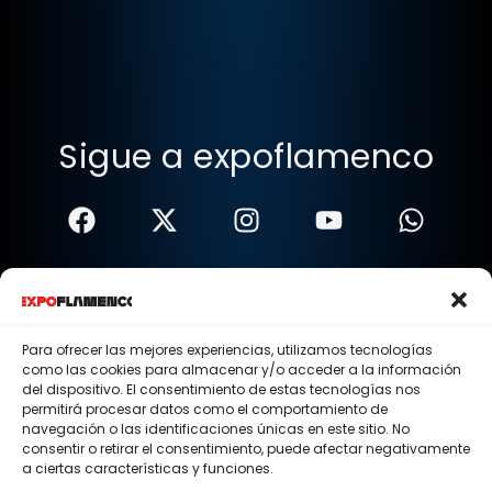
Sigue a expoflamenco
Términos Y Condiciones
Política De Privacidad
Para ofrecer las mejores experiencias, utilizamos tecnologías
como las cookies para almacenar y/o acceder a la información
Política De Cookies
del dispositivo. El consentimiento de estas tecnologías nos
permitirá procesar datos como el comportamiento de
Aviso Legal
navegación o las identificaciones únicas en este sitio. No
consentir o retirar el consentimiento, puede afectar negativamente
© 2015 - 2026 . Todos los derechos reservados.
a ciertas características y funciones.