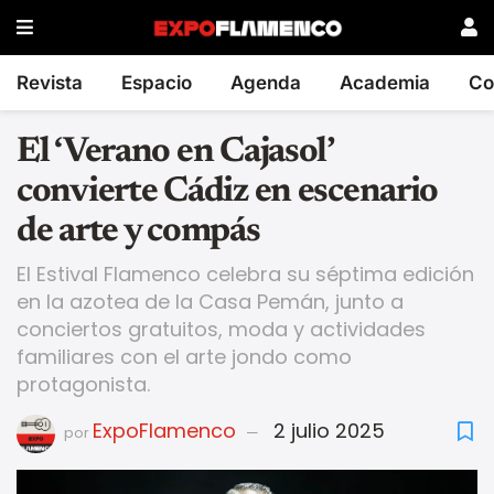
Revista
Espacio
Agenda
Academia
Co
El ‘Verano en Cajasol’
convierte Cádiz en escenario
de arte y compás
El Estival Flamenco celebra su séptima edición
en la azotea de la Casa Pemán, junto a
conciertos gratuitos, moda y actividades
familiares con el arte jondo como
protagonista.
ExpoFlamenco
2 julio 2025
por