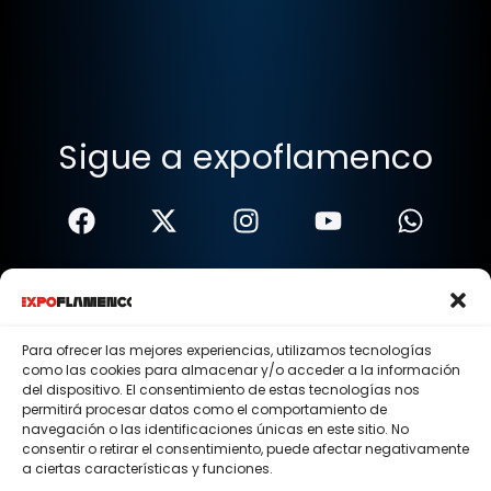
Sigue a expoflamenco
Términos Y Condiciones
Política De Privacidad
Para ofrecer las mejores experiencias, utilizamos tecnologías
como las cookies para almacenar y/o acceder a la información
Política De Cookies
del dispositivo. El consentimiento de estas tecnologías nos
permitirá procesar datos como el comportamiento de
Aviso Legal
navegación o las identificaciones únicas en este sitio. No
consentir o retirar el consentimiento, puede afectar negativamente
© 2015 - 2026 . Todos los derechos reservados.
a ciertas características y funciones.