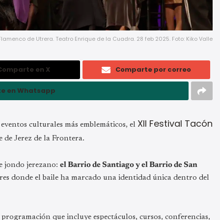
amenco de Utrera. Teatro Enrique de la Cuadra. 28 feb 2025. Foto: Kiko Valle
Comparte en X
Comparte por correo
e en Whatsapp
XII Festival Tacón
 eventos culturales más emblemáticos, el
e de Jerez de la Frontera.
te jondo jerezano:
el Barrio de Santiago y el Barrio de San
res donde el baile ha marcado una identidad única dentro del
 programación que incluye espectáculos, cursos, conferencias,