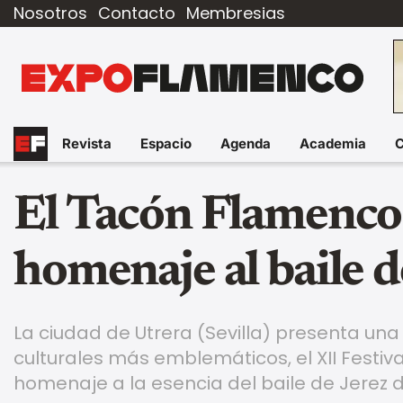
Nosotros
Contacto
Membresias
Revista
Espacio
Agenda
Academia
El Tacón Flamenco 
homenaje al baile d
La ciudad de Utrera (Sevilla) presenta un
culturales más emblemáticos, el XII Festi
homenaje a la esencia del baile de Jerez d