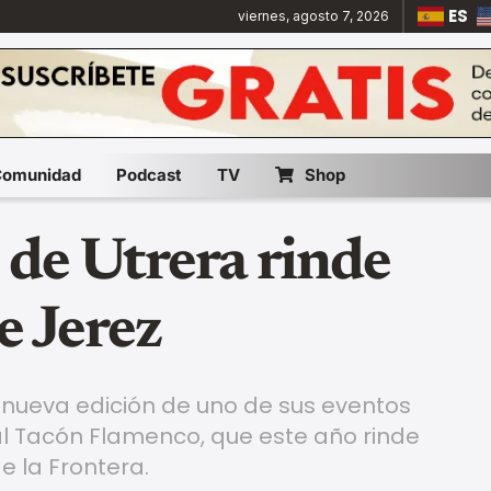
ES
viernes, agosto 7, 2026
Comunidad
Podcast
TV
Shop
de Utrera rinde
e Jerez
a nueva edición de uno de sus eventos
val Tacón Flamenco, que este año rinde
e la Frontera.