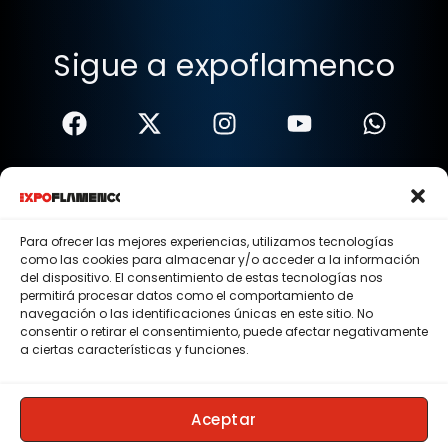
Sigue a expoflamenco
Términos Y Condiciones
Política De Privacidad
Para ofrecer las mejores experiencias, utilizamos tecnologías
como las cookies para almacenar y/o acceder a la información
Política De Cookies
del dispositivo. El consentimiento de estas tecnologías nos
permitirá procesar datos como el comportamiento de
Aviso Legal
navegación o las identificaciones únicas en este sitio. No
consentir o retirar el consentimiento, puede afectar negativamente
© 2015 - 2026 . Todos los derechos reservados.
a ciertas características y funciones.
Nosotros
Contacto
Aceptar