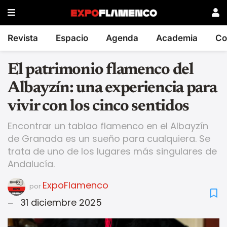
Revista
Espacio
Agenda
Academia
Co
El patrimonio flamenco del
Albayzín: una experiencia para
vivir con los cinco sentidos
Encontrar un tablao flamenco en el Albayzín
de Granada es un sueño para cualquiera. Se
trata de uno de los lugares más singulares de
Andalucía.
ExpoFlamenco
por
31 diciembre 2025