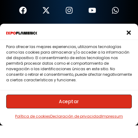
Términos Y Condiciones
Política De Privacidad
Para ofrecer las mejores experiencias, utilizamos tecnologías
como las cookies para almacenar y/o acceder a la información
Política De Cookies
del dispositivo. El consentimiento de estas tecnologías nos
permitirá procesar datos como el comportamiento de
Aviso Legal
navegación o las identificaciones únicas en este sitio. No
consentir o retirar el consentimiento, puede afectar negativamente
© 2015 - 2026 . Todos los derechos reservados.
a ciertas características y funciones.
Nosotros
Contacto
Aceptar
Membresias
Política de cookies
Declaración de privacidad
Impressum