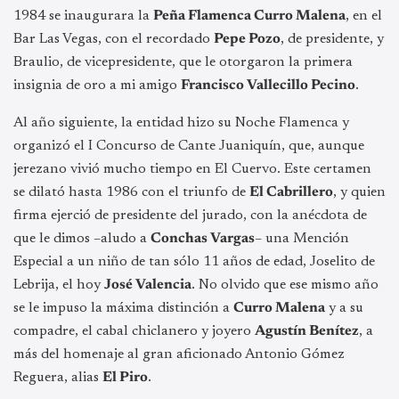
1984 se inaugurara la
Peña Flamenca Curro Malena
, en el
Bar Las Vegas, con el recordado
Pepe Pozo
, de presidente, y
Braulio, de vicepresidente, que le otorgaron la primera
insignia de oro a mi amigo
Francisco Vallecillo Pecino
.
Al año siguiente, la entidad hizo su Noche Flamenca y
organizó el I Concurso de Cante Juaniquín, que, aunque
jerezano vivió mucho tiempo en El Cuervo. Este certamen
se dilató hasta 1986 con el triunfo de
El Cabrillero
, y quien
firma ejerció de presidente del jurado, con la anécdota de
que le dimos –aludo a
Conchas Vargas
– una Mención
Especial a un niño de tan sólo 11 años de edad, Joselito de
Lebrija, el hoy
José Valencia
. No olvido que ese mismo año
se le impuso la máxima distinción a
Curro Malena
y a su
compadre, el cabal chiclanero y joyero
Agustín Benítez
, a
más del homenaje al gran aficionado Antonio Gómez
Reguera, alias
El Piro
.