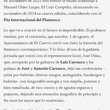
en noviembre de 2022 este evento le rindió homenaje a
Manuel Olmo Luque, El Cojo Coripeño, alcanzando en
noviembre de 2024 su cuarta edición, coincidiendo con el
Día Internacional del Flamenco
.
Lo que va a ocurrir en el futuro es impredecible. Sí podemos
reseñar, por el contrario, que anoche, 1 de agosto, el
Ayuntamiento de El Cuervo cerró con éxito la historia del
flamenco contemporáneo. Y lo hizo
Al son de la gañanía
,
jornada que contó con el representante local, José Olmo,
que, arropado por la guitarra de
Luis Carrasco
y las
palmas de
José
y
Antonio Carrasco
, dejó sus credenciales –
soleá por bulerías, tientos-tangos, malagueña, fandangos y
bulerías– con inagotable energía y voz amplia, potente y
bien esmaltada, de rico centro y de agudos seguros y
pujantes, dejando una sensación magnifica de principio a
fin ante los suyos que lo enaltecían.