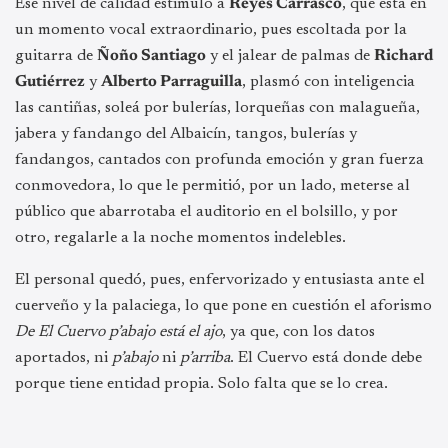
Ese nivel de calidad estimuló a
Reyes Carrasco
, que está en
un momento vocal extraordinario, pues escoltada por la
guitarra de
Ñoño Santiago
y el jalear de palmas de
Richard
Gutiérrez
y
Alberto Parraguilla
, plasmó con inteligencia
las cantiñas, soleá por bulerías, lorqueñas con malagueña,
jabera y fandango del Albaicín, tangos, bulerías y
fandangos, cantados con profunda emoción y gran fuerza
conmovedora, lo que le permitió, por un lado, meterse al
público que abarrotaba el auditorio en el bolsillo, y por
otro, regalarle a la noche momentos indelebles.
El personal quedó, pues, enfervorizado y entusiasta ante el
cuerveño y la palaciega, lo que pone en cuestión el aforismo
De El Cuervo p’abajo está el ajo
, ya que, con los datos
aportados, ni
p’abajo
ni
p’arriba
. El Cuervo está donde debe
porque tiene entidad propia. Solo falta que se lo crea.