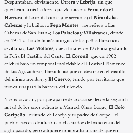
Despuntaban, obviamente,
Utrera
y
Lebrija
, sin que
quedaran atrás la tierra que vio nacer a
Fernando el
Herrero
, difusor del cante por serranas; el
Niño de las
Cabezas
y la bailaora
Pepa Montes
–me refiero a Las
Cabezas de San Juan–;
Los Palacios y Villafranca
, donde
en 1951 se fundó la más antigua de las peñas flamencas
sevillanas;
Los Molares
, que a finales de 1978 iría gestando
la Peña El Castillo del Cante;
El Coronil
, que en 1982
celebró bajo un temporal inolvidable el I Festival Flamenco
de Las Aguzaderas, llamado así por celebrarse en el castillo
del mismo nombre; y
El Cuervo
, tenido por territorio que
nunca traspasó la barrera del silencio.
Y se equivocan, porque aparte de asociarse desde la segunda
mitad de los años ochenta a Manuel Olmo Luque,
El Cojo
Coripeño
–oriundo de Lebrija y su padre de Coripe–, el
pueblo carecía de afición en el ecuador de los setenta del
siglo pasado, pero adquiere nombradía a raíz de que en