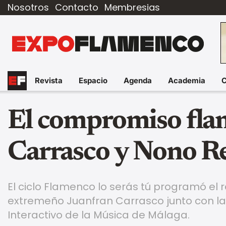
Nosotros
Contacto
Membresias
Revista
Espacio
Agenda
Academia
El compromiso fla
Carrasco y Nono R
El ciclo Flamenco lo serás tú programó el re
extremeño Juanfran Carrasco junto con la
Interactivo de la Música de Málaga.