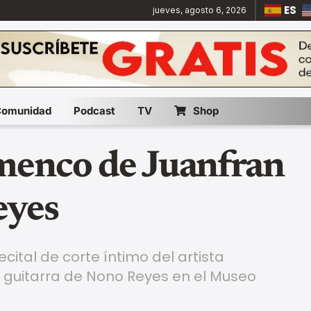
ES
jueves, agosto 6, 2026
Comunidad
Podcast
TV
Shop
menco de Juanfran
eyes
cital de corte íntimo del artista
 guitarra de Nono Reyes en el Museo