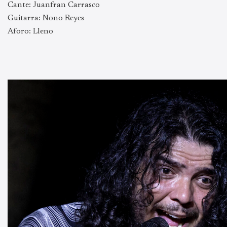
Cante: Juanfran Carrasco
Guitarra: Nono Reyes
Aforo: Lleno