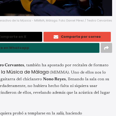
ractivo de la Música - MIMMA, Málaga. Foto: Daniel Pérez / Teatro Cervantes
Comparte en X
Comparte por correo
e en Whatsapp
ro Cervantes
, también ha apostado por recitales de formato
 la Música de Málaga
(MIMMA). Uno de ellos nos lo
 guitarra del chiclanero
Nono Reyes
, llenando la sala con su
erdaderamente, no hubiera hecho falta ni siquiera usar
indieron de ellos, revelando además que la acústica del lugar
iquiera probó a templarse en la
salía
, haciendo