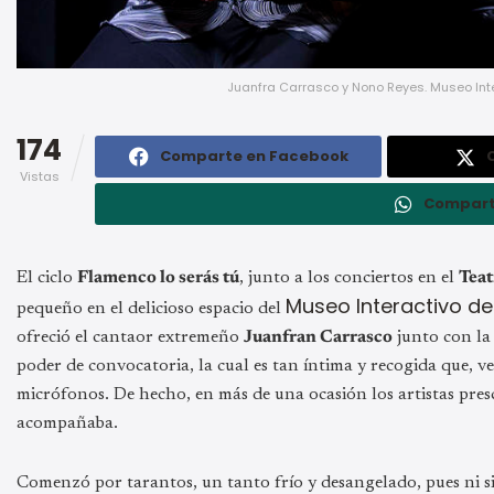
Juanfra Carrasco y Nono Reyes. Museo Inte
174
Comparte en Facebook
Vistas
Compart
El ciclo
Flamenco lo serás tú
, junto a los conciertos en el
Teat
Museo Interactivo de
pequeño en el delicioso espacio del
ofreció el cantaor extremeño
Juanfran Carrasco
junto con la
poder de convocatoria, la cual es tan íntima y recogida que, v
micrófonos. De hecho, en más de una ocasión los artistas presc
acompañaba.
Comenzó por tarantos, un tanto frío y desangelado, pues ni s