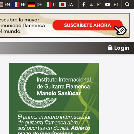
EN
FR
DE
IT
JA
Login