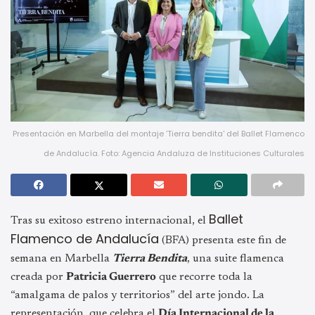
Presentación en Marbella del montaje 'Tierra bendita' del Ballet Flamenco
de Andalucía. Foto: Agencia Andaluza de Instituciones Culturales
Ballet
Tras su exitoso estreno internacional, el
Flamenco de Andalucía
(BFA) presenta este fin de
semana en Marbella
Tierra Bendita
, una suite flamenca
creada por
Patricia Guerrero
que recorre toda la
“amalgama de palos y territorios” del arte jondo. La
representación, que celebra el
Día Internacional de la