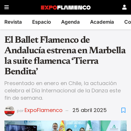
Revista
Espacio
Agenda
Academia
Co
El Ballet Flamenco de
Andalucía estrena en Marbella
la suite flamenca ‘Tierra
Bendita’
Presentado en enero en Chile, la actuación
celebra el Día Internacional de la Danza este
fin de semana.
ExpoFlamenco
25 abril 2025
por