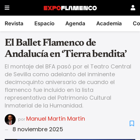
Revista
Espacio
Agenda
Academia
Co
El Ballet Flamenco de
Andalucía en ‘Tierra bendita’
El montaje del BFA pasó por el Teatro Central
de Sevilla como adelanto del inminente
decimoquinto aniversario de cuando el
flamenco fue incluido en la lista
representativa del Patrimonio Cultural
Inmaterial de la Humanidad.
Manuel Martín Martín
por
8 noviembre 2025