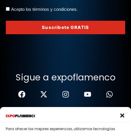
Acepto los términos y condiciones.
Suscríbete GRATIS
Sigue a expoflamenco
Términos Y Condiciones
Política De Privacidad
Para ofrecer las mejores experiencias, utilizamos tecnologías