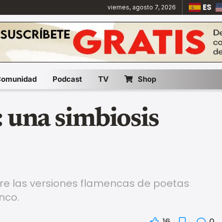
ES
viernes, agosto 7, 2026
Comunidad
Podcast
TV
Shop
: una simbiosis
re las versiones flamencas de poetas
nco.
16
0