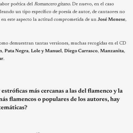
abor poética del
Romancero gitano
. De nuevo, en el caso
leando un tipo específico de poesía de autor, de cantaores no
 en este aspecto la actitud comprometida de un
José Menese
,
, como demuestran tantas versiones, muchas recogidas en el CD
n
,
Pata Negra
,
Lole y Manuel
,
Diego Carrasco
,
Manzanita
,
ur
.
stróficas más cercanas a las del flamenco y la
ás flamencos o populares de los autores, hay
temáticas?