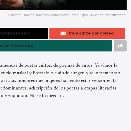
Carmen Linares. Imagen promocional de su gira '40 años de flamenco'.
Comparte en X
Comparte por correo
e en Whatsapp
lamencas de poetas cultos, de poemas de autor. Ya vimos la
eficio musical y literario o cuándo surgen y se incrementan.
artistas hombres que mujeres haciendo estas versiones, la
redominantes, adscripción de los poetas a etapas literarias,
a y respuesta. No se lo pierdan.