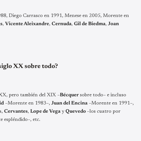
88, Diego Carrasco en 1991, Menese en 2005, Morente en
as
,
Vicente Aleixandre
,
Cernuda
,
Gil de Biedma
,
Joan
 siglo XX sobre todo?
o XX, pero también del XIX –
Bécquer
sobre todo– e incluso
id
–Morente en 1983–,
Juan del Encina
–Morente en 1991–,
a,
Cervantes
,
Lope de Vega
y
Quevedo
–los cuatro por
 espléndido–, etc.