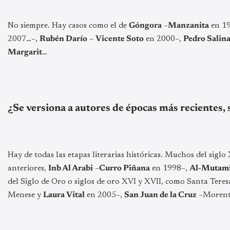
No siempre. Hay casos como el de
Góngora
–
Manzanita
en 19
2007…–,
Rubén Darío
–
Vicente Soto
en 2000–,
Pedro Salin
Margarit
…
¿Se versiona a autores de épocas más recientes,
Hay de todas las etapas literarias históricas. Muchos del sigl
anteriores,
Inb Al Arabi
–
Curro Piñana
en 1998–,
Al-Mutam
del Siglo de Oro o siglos de oro XVI y XVII, como Santa Teres
Menese y
Laura Vital
en 2005–,
San Juan de la Cruz
–Morente