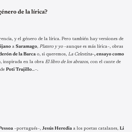
énero de la lírica?
encia, y el género de la lírica. Pero también hay versiones de
ijano
a
Saramago
,
Platero y yo
–aunque es más lírica–, obras
derón de la Barca
o, si queremos,
La Celestina
–, ensayo como
o
, inspirada en la obra
El libro de los abrazos
, con el cante de
 de
Poti Trujillo
…–.
Pessoa
–portugués–,
Jesús Heredia
a los poetas catalanes,
Li