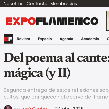
Nosotros
Contacto
Membresias
Revista
Espacio
Agenda
Academia
Del poema al cante
mágica (y II)
Segunda entrega de estas reflexiones sob
cultos, que enriquecen el acervo del flame
José Cenizo
24 abril 2025