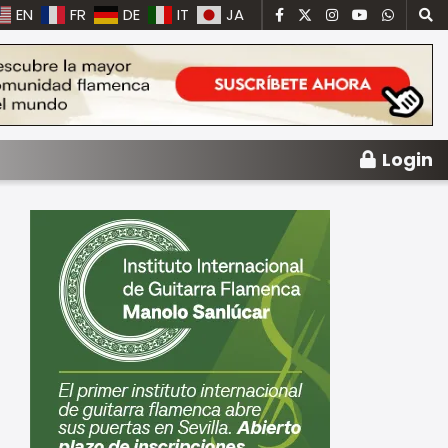
EN
FR
DE
IT
JA
Login