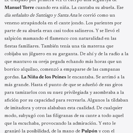
Manuel Torre
cuando era niña. La cantaba su abuela. Ese
día señalaíto de Santiago y Santa Ana
le corrió como un
veneno atrapándola en el cante jondo. Los parientes por
parte de su abuela eran casi todos salineros. Y se llevó el
salpicón mamando el flamenco con naturalidad en las
fiestas familiares. También tenía una tía materna que
cobijaba un jilguero en su garganta. De ahí y de la radio a la
que mantuvo su oreja pegada echando más horas que un
borrico alquilao, comenzó a empaparse de las campanas
gordas.
La Niña de los Peines
le encantaba. Se arrimó a la
más grande. Hasta el punto de que se adueñó de sus giros
para tamizarlos con su nuez privilegiada y asombraba a la
afición por su capacidad para recrearla. Algunos la tildaban
de imitadora y otros alababan esta cualidad. De cualquier
modo, subyugó con las filigranas de su cante a todo aquel
que la escuchaba, provocando la admiración. Y esto le
granjeó la posibilidad, de la mano de
Pulpón
y con el