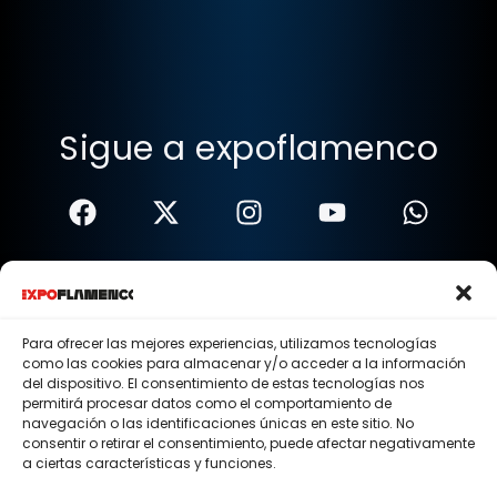
Sigue a expoflamenco
Términos Y Condiciones
Política De Privacidad
Para ofrecer las mejores experiencias, utilizamos tecnologías
como las cookies para almacenar y/o acceder a la información
Política De Cookies
del dispositivo. El consentimiento de estas tecnologías nos
permitirá procesar datos como el comportamiento de
Aviso Legal
navegación o las identificaciones únicas en este sitio. No
consentir o retirar el consentimiento, puede afectar negativamente
© 2015 - 2026 . Todos los derechos reservados.
a ciertas características y funciones.
Nosotros