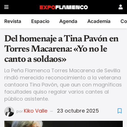
Revista
Espacio
Agenda
Academia
Co
Del homenaje a Tina Pavón en
Torres Macarena: «Yo no le
canto a soldaos»
La Peña Flamenca Torres Macarena de Sevilla
rindió merecido reconocimiento a la veterana
cantaora Tina Pavón, que aun con magníficas
facultades quiso regalar varios cantes al
público asistente.
Kiko Valle
23 octubre 2025
por