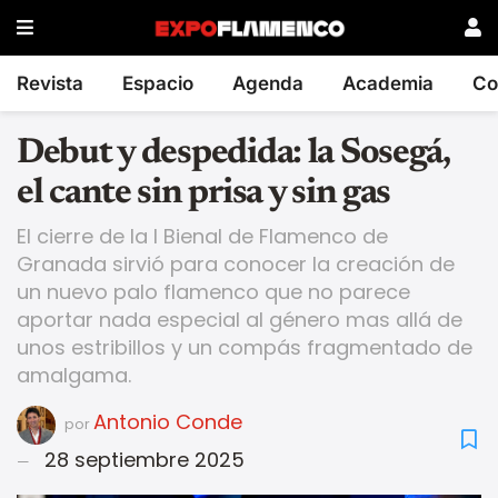
Revista
Espacio
Agenda
Academia
Co
Debut y despedida: la Sosegá,
el cante sin prisa y sin gas
El cierre de la I Bienal de Flamenco de
Granada sirvió para conocer la creación de
un nuevo palo flamenco que no parece
aportar nada especial al género mas allá de
unos estribillos y un compás fragmentado de
amalgama.
Antonio Conde
por
28 septiembre 2025