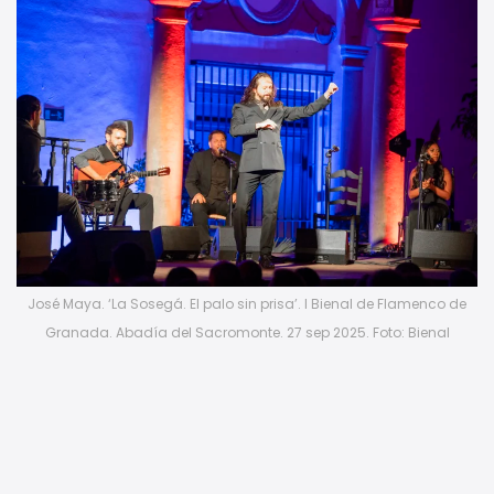
José Maya. ‘La Sosegá. El palo sin prisa’. I Bienal de Flamenco de
Granada. Abadía del Sacromonte. 27 sep 2025. Foto: Bienal