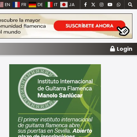
EN
FR
DE
IT
JA
Login