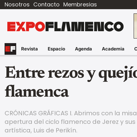
Nosotros
Contacto
Membresias
Revista
Espacio
Agenda
Academia
Entre rezos y quejío
flamenca
CRÓNICAS GRÁFICAS I. Abrimos con la misa f
apertura del ciclo flamenco de Jerez y sus
artística, Luis de Perikín.