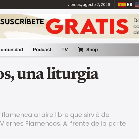
ES
viernes, agosto 7, 2026
Comunidad
Podcast
TV
Shop
s, una liturgia
lamenca al aire libre que sirvió de
 Viernes Flamencos. Al frente de la parte