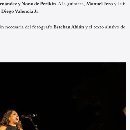
rnández y Nono de Perikín
. A la guitarra,
Manuel Jero
y Luis
 Diego Valencia Jr
.
ón necesaria del fotógrafo
Esteban Abión
y el texto alusivo de