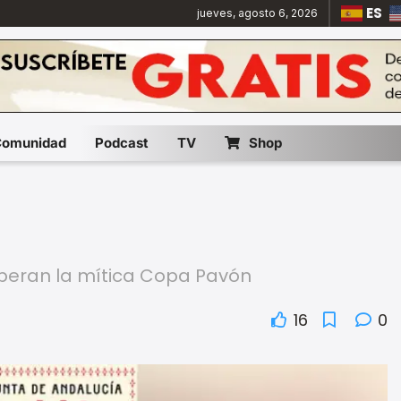
ES
jueves, agosto 6, 2026
Comunidad
Podcast
TV
Shop
uperan la mítica Copa Pavón
16
0