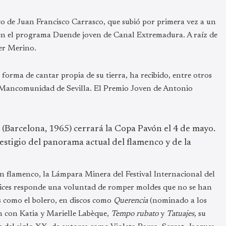
co de Juan Francisco Carrasco, que subió por primera vez a un
ica en el programa Duende joven de Canal Extremadura. A raíz de
her Merino.
orma de cantar propia de su tierra, ha recibido, entre otros
o Mancomunidad de Sevilla. El Premio Joven de Antonio
 (Barcelona, 1965) cerrará la Copa Pavón el 4 de mayo.
restigio del panorama actual del flamenco y de la
ón flamenco, la Lámpara Minera
del Festival Internacional del
matices responde una voluntad de romper moldes que no se han
s como el bolero, en discos como
Querencia
(nominado a los
n con Katia y Marielle Labèque,
Tempo rubato
y
Tatuajes,
su