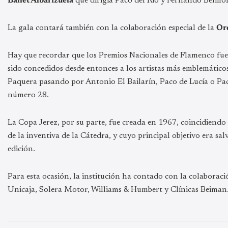
Ballet Albarizuela
que dirigía Paco del Río y Fernando Belmon
La gala contará también con la colaboración especial de la
Or
Hay que recordar que los Premios Nacionales de Flamenco fu
sido concedidos desde entonces a los artistas más emblemáti
Paquera pasando por Antonio El Bailarín, Paco de Lucía o Pac
número 28.
La Copa Jerez, por su parte, fue creada en 1967, coincidiendo 
de la inventiva de la Cátedra, y cuyo principal objetivo era s
edición.
Para esta ocasión, la institución ha contado con la colaborac
Unicaja, Solera Motor, Williams & Humbert y Clínicas Beiman