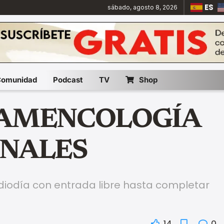
ES
sábado, agosto 8, 2026
Comunidad
Podcast
TV
Shop
LAMENCOLOGÍA
ONALES
ediodía con entrada libre hasta completar
14
0