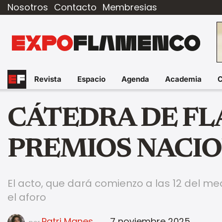
Nosotros
Contacto
Membresias
Revista
Espacio
Agenda
Academia
CÁTEDRA DE F
PREMIOS NACI
El acto, que dará comienzo a las 12 del m
el aforo
Patri Manes
7 noviembre 2025