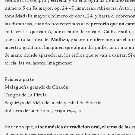
violinista la compra y estrena, y en el programa de mano suel
número 5 en Fa mayor, op. 24 «Primavera». Ahí es na. Autor, pl
tonalidad (Fa mayor), número de obra, 24, y hasta el sobreno
las distancias, cuando nos referimos al
repertorio que un cant
en la crítica que cantó, por ejemplo, la soleá de Cádiz. Estilo,
que cantó la soleá del
Mellizo
, y sobrentenderemos que el inté
maestro gaditano. Imaginen que algún día pudiéramos ir a un
de mano donde aparecieran los estilos que se van a cantar. Si el 
tercia, las variantes. Imagínense:
Primera parte
Malagueña grande de Chacón
Tangos de La Pirula
Seguiriya del Viejo de la Isla y cabal de Silverio
Soleares de La Serneta, Frijones,…, etc.
Entiendo que,
al ser música de tradición oral, el tema de las
el propio intérprete sabe de quién son los cantes que hace en u