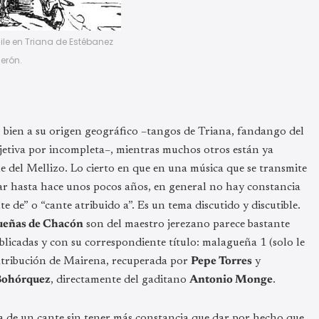
 baile en Triana de Estébanez
erón.
, bien a su origen geográfico –tangos de Triana, fandango del
bjetiva por incompleta–, mientras muchos otros están ya
e del Mellizo. Lo cierto en que en una música que se transmite
ñar hasta hace unos pocos años, en general no hay constancia
te de” o “cante atribuido a”. Es un tema discutido y discutible.
ueñas de Chacón
son del maestro jerezano parece bastante
ublicadas y con su correspondiente título: malagueña 1 (solo le
atribución de Mairena, recuperada por
Pepe Torres
y
ohórquez
, directamente del gaditano
Antonio Monge
.
ía de un cante sin tener más constancia que dar por hecho que