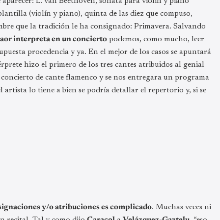
e aparecer: L. van Beethoven, sonata para violín y piano
antilla (violín y piano), quinta de las diez que compuso,
mbre que la tradición le ha consignado: Primavera. Salvando
aor interpreta en un concierto
podemos, como mucho, leer
 supuesta procedencia y ya. En el mejor de los casos se apuntará
rprete hizo el primero de los tres cantes atribuidos al genial
 concierto de cante flamenco y se nos entregara un programa
artista lo tiene a bien se podría detallar el repertorio y, si se
 asignaciones y/o atribuciones es complicado
. Muchas veces ni
n recital. Tal y como dijo
Caracol
a
Velázquez-Gaztelu
, “eso