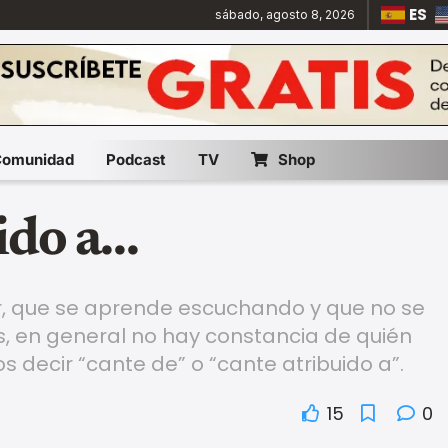
ES
sábado, agosto 8, 2026
Comunidad
Podcast
TV
Shop
ido a…
er, que se aprende escuchando y que no se
, en general no hay constancia de quién
os decir “cante de” o “cante atribuido a”.
15
0