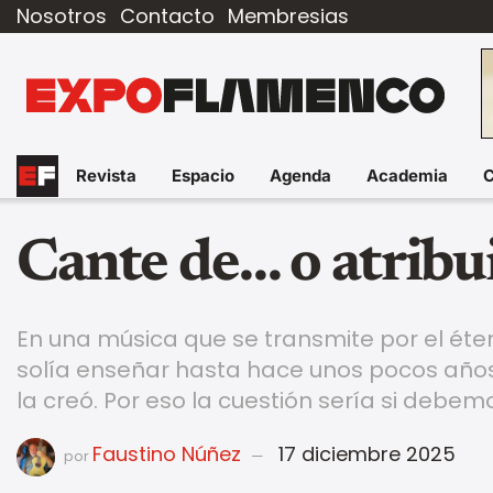
Nosotros
Contacto
Membresias
Revista
Espacio
Agenda
Academia
Cante de… o atribu
En una música que se transmite por el ét
solía enseñar hasta hace unos pocos años
la creó. Por eso la cuestión sería si debem
Faustino Núñez
17 diciembre 2025
por