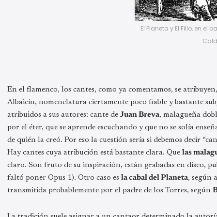
El Planeta y El Fillo, en el
Cald
En el flamenco, los cantes, como ya comentamos, se atribuyen
Albaicín, nomenclatura ciertamente poco fiable y bastante su
atribuidos a sus autores: cante de
Juan Breva
, malagueña dobl
por el éter, que se aprende escuchando y que no se solía ense
de quién la creó. Por eso la cuestión sería si debemos decir “can
Hay cantes cuya atribución está bastante clara. Que
las malag
claro. Son fruto de su inspiración, están grabadas en disco, p
faltó poner Opus 1). Otro caso es
la cabal del Planeta
, según 
transmitida probablemente por el padre de los Torres, según
B
La tradición suele asignar a un cantaor determinado la autor