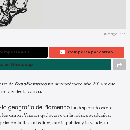
#image_title
Comparte en X
Comparte por correo
e en Whatsapp
tores de
ExpoFlamenco
un muy próspero año 2026 y que
, no olvides la conviá.
la geografía del flamenco
re
ha despertado cierto
de los cantes. Veamos qué ocurre en la música académica.
imero la lleva al editor, este la publica y la vende, un