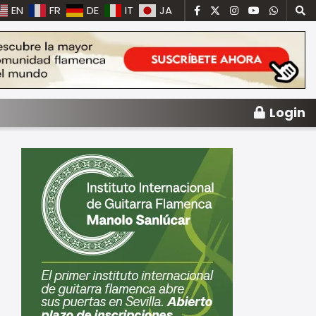
EN
FR
DE
IT
JA
Login