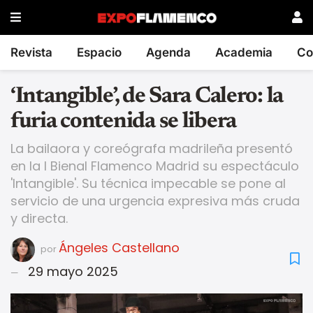
Revista
Espacio
Agenda
Academia
Co
‘Intangible’, de Sara Calero: la
furia contenida se libera
La bailaora y coreógrafa madrileña presentó
en la I Bienal Flamenco Madrid su espectáculo
'Intangible'. Su técnica impecable se pone al
servicio de una urgencia expresiva más cruda
y directa.
Ángeles Castellano
por
29 mayo 2025