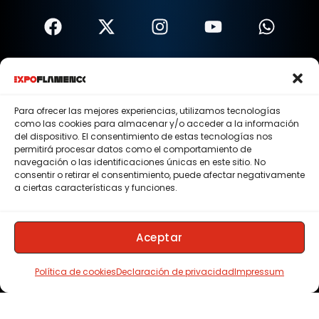
Términos Y Condiciones
Política De Privacidad
Para ofrecer las mejores experiencias, utilizamos tecnologías
como las cookies para almacenar y/o acceder a la información
Política De Cookies
del dispositivo. El consentimiento de estas tecnologías nos
permitirá procesar datos como el comportamiento de
Aviso Legal
navegación o las identificaciones únicas en este sitio. No
consentir o retirar el consentimiento, puede afectar negativamente
© 2015 - 2026 . Todos los derechos reservados.
a ciertas características y funciones.
Nosotros
Contacto
Aceptar
Membresias
Política de cookies
Declaración de privacidad
Impressum