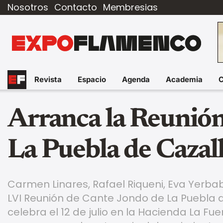
Nosotros
Contacto
Membresias
Revista
Espacio
Agenda
Academia
Arranca la Reunión
La Puebla de Cazal
Carmen Linares, Rafael Riqueni, Eva Yerba
LVI Reunión de Cante Jondo de La Puebla de 
celebra el 12 de julio en la Hacienda La Fu