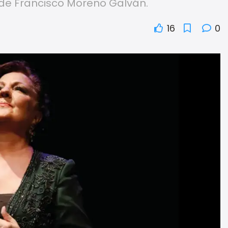
de Francisco Moreno Galván.
16
0