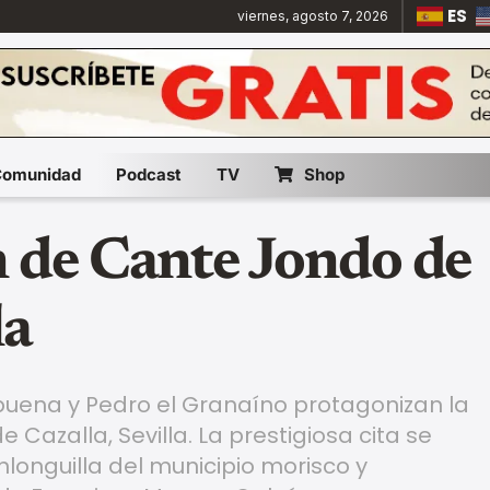
ES
viernes, agosto 7, 2026
Comunidad
Podcast
TV
Shop
 de Cante Jondo de
la
buena y Pedro el Granaíno protagonizan la
Cazalla, Sevilla. La prestigiosa cita se
enlonguilla del municipio morisco y