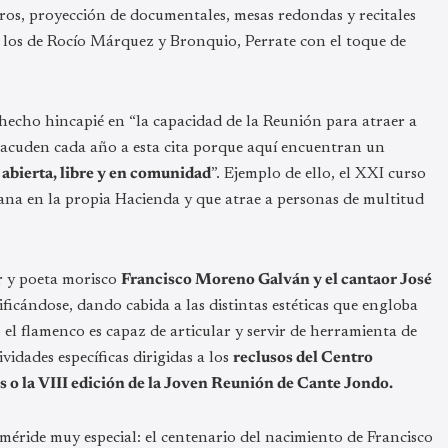
libros, proyección de documentales, mesas redondas y recitales
mo los de Rocío Márquez y Bronquio, Perrate con el toque de
 hecho hincapié en “la capacidad de la Reunión para atraer a
ue acuden cada año a esta cita porque aquí encuentran un
abierta, libre y en comunidad
”. Ejemplo de ello, el XXI curso
na en la propia Hacienda y que atrae a personas de multitud
tor y poeta morisco
Francisco Moreno Galván y el cantaor José
ficándose, dando cabida a las distintas estéticas que engloba
el flamenco es capaz de articular y servir de herramienta de
vidades específicas dirigidas a los
reclusos del Centro
s o la
VIII edición de la Joven Reunión de Cante Jondo.
méride muy especial: el centenario del nacimiento de Francisco