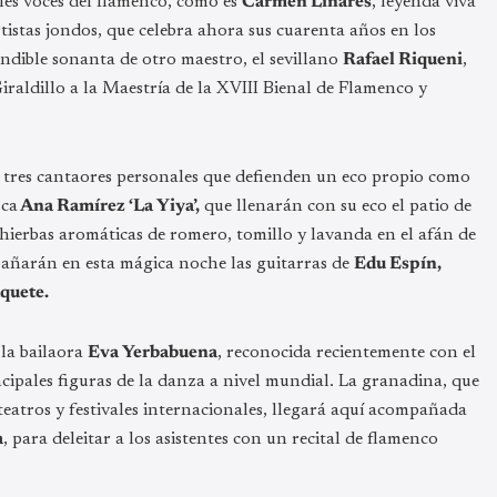
ales voces del flamenco, como es
Carmen Linares
, leyenda viva
rtistas jondos, que celebra ahora sus cuarenta años en los
ndible sonanta de otro maestro, el sevillano
Rafael Riqueni
,
iraldillo a la Maestría de la XVIII Bienal de Flamenco y
de tres cantaores personales que defienden un eco propio como
sca
Ana Ramírez ‘La Yiya’,
que llenarán con su eco el patio de
 hierbas aromáticas de romero, tomillo y lavanda en el afán de
mpañarán en esta mágica noche las guitarras de
Edu Espín,
quete.
 la bailaora
Eva Yerbabuena
, reconocida recientemente con el
ncipales figuras de la danza a nivel mundial. La granadina, que
 teatros y festivales internacionales, llegará aquí acompañada
a
, para deleitar a los asistentes con un recital de flamenco