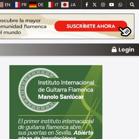
EN
FR
DE
IT
JA
Login