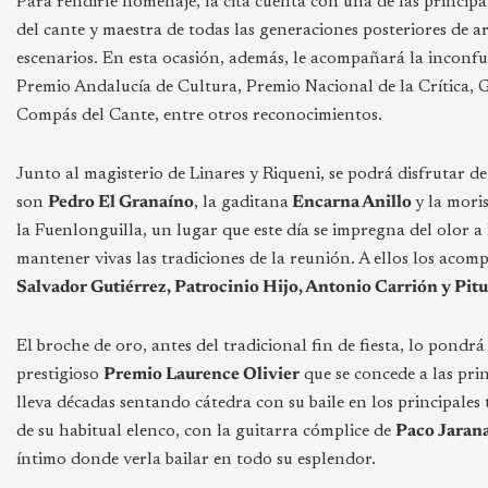
Para rendirle homenaje, la cita cuenta con una de las princip
del cante y maestra de todas las generaciones posteriores de a
escenarios. En esta ocasión, además, le acompañará la inconfu
Premio Andalucía de Cultura, Premio Nacional de la Crítica, G
Compás del Cante, entre otros reconocimientos.
Junto al magisterio de Linares y Riqueni, se podrá disfrutar 
son
Pedro El Granaíno
, la gaditana
Encarna Anillo
y la mori
la Fuenlonguilla, un lugar que este día se impregna del olor a
mantener vivas las tradiciones de la reunión. A ellos los aco
Salvador Gutiérrez, Patrocinio Hijo, Antonio Carrión y Pitu
El broche de oro, antes del tradicional fin de fiesta, lo pondrá
prestigioso
Premio Laurence Olivier
que se concede a las pri
lleva décadas sentando cátedra con su baile en los principales
de su habitual elenco, con la guitarra cómplice de
Paco Jaran
íntimo donde verla bailar en todo su esplendor.