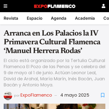
Revista
Espacio
Agenda
Academia
Co
Arranca en Los Palacios la IV
Primavera Cultural Flamenca
‘Manuel Herrera Rodas’
El ciclo está organizado por la Tertulia Cultural
Flamenca El Pozo de las Penas y se celebra del
9 de mayo al 1 de junio. Actúan Leonor Leal,
David de Arahal, María Marín, Inés Bacán, Juan
Bacán y Antonio Moya.
ExpoFlamenco
4 mayo 2025
por