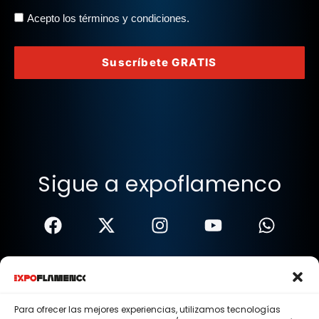
Acepto los términos y condiciones.
Suscríbete GRATIS
Sigue a expoflamenco
Términos Y Condiciones
Política De Privacidad
Para ofrecer las mejores experiencias, utilizamos tecnologías