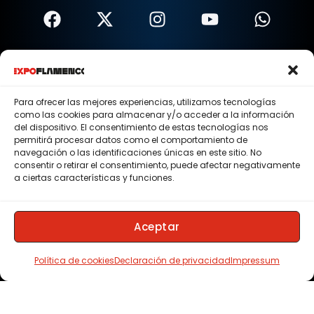
Términos Y Condiciones
Política De Privacidad
Para ofrecer las mejores experiencias, utilizamos tecnologías
como las cookies para almacenar y/o acceder a la información
Política De Cookies
del dispositivo. El consentimiento de estas tecnologías nos
permitirá procesar datos como el comportamiento de
Aviso Legal
navegación o las identificaciones únicas en este sitio. No
consentir o retirar el consentimiento, puede afectar negativamente
© 2015 - 2026 . Todos los derechos reservados.
a ciertas características y funciones.
Nosotros
Contacto
Aceptar
Membresias
Política de cookies
Declaración de privacidad
Impressum