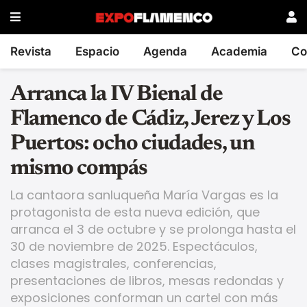
Revista
Espacio
Agenda
Academia
Co
Arranca la IV Bienal de
Flamenco de Cádiz, Jerez y Los
Puertos: ocho ciudades, un
mismo compás
La cantaora sanluqueña María Vargas es la
protagonista de esta nueva edición, que
arranca el 3 de octubre y se prolonga hasta el
30 de noviembre de 2025. Espectáculos,
clases magistrales, conferencias,
presentaciones de libros, mesas redondas y
exposiciones conforman un cartel con más