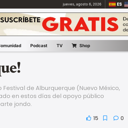
ES
jueves, agosto 6, 2026
Comunidad
Podcast
TV
Shop
ue!
o Festival de Alburquerque (Nuevo México,
ivado en estos días del apoyo público
 arte jondo.
15
0