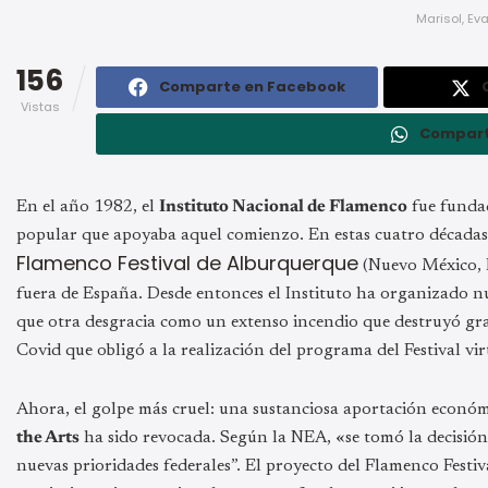
Marisol, Ev
156
Comparte en Facebook
Vistas
Compart
En el año 1982, el
Instituto Nacional de Flamenco
fue funda
popular que apoyaba aquel comienzo. En estas cuatro décadas e
Flamenco Festival de Alburquerque
(Nuevo México, E
fuera de España. Desde entonces el Instituto ha organizado n
que otra desgracia como un extenso incendio que destruyó gran
Covid que obligó a la realización del programa del Festival vir
Ahora, el golpe más cruel: una sustanciosa aportación econó
the Arts
ha sido revocada. Según la NEA, «se tomó la decisión 
nuevas prioridades federales”. El proyecto del Flamenco Festiva