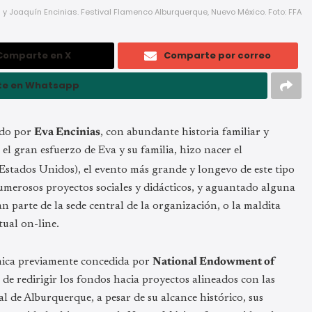
a y Joaquín Encinias. Festival Flamenco Alburquerque, Nuevo México. Foto: FFA
Comparte en X
Comparte por correo
e en Whatsapp
do por
Eva Encinias
, con abundante historia familiar y
l gran esfuerzo de Eva y su familia, hizo nacer el
stados Unidos), el evento más grande y longevo de este tipo
umerosos proyectos sociales y didácticos, y aguantado alguna
 parte de la sede central de la organización, o la maldita
tual on-line.
mica previamente concedida por
National Endowment of
de redirigir los fondos hacia proyectos alineados con las
l de Alburquerque, a pesar de su alcance histórico, sus