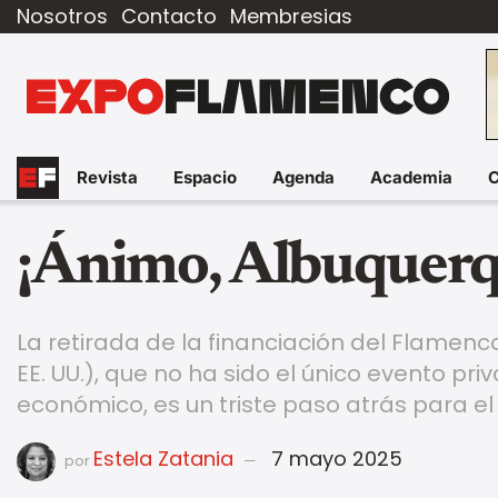
Nosotros
Contacto
Membresias
Revista
Espacio
Agenda
Academia
¡Ánimo, Albuquerq
La retirada de la financiación del Flamenc
EE. UU.), que no ha sido el único evento pr
económico, es un triste paso atrás para el
Estela Zatania
7 mayo 2025
por