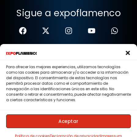
Sigue a expoflamenco
Términos Y Condiciones
Política De Privacidad
Para ofrecer las mejores experiencias, utilizamos tecnologías
como las cookies para almacenar y/o acceder a la información
Política De Cookies
del dispositivo. El consentimiento de estas tecnologías nos
permitirá procesar datos como el comportamiento de
Aviso Legal
navegación o las identificaciones únicas en este sitio. No
consentir o retirar el consentimiento, puede afectar negativamente
© 2015 - 2026 . Todos los derechos reservados.
a ciertas características y funciones.
Nosotros
Contacto
Aceptar
Membresias
Política de cookies
Declaración de privacidad
Impressum