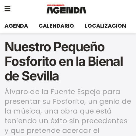
AGENDA
CALENDARIO
LOCALIZACION
Nuestro Pequeño
Fosforito en la Bienal
de Sevilla
Álvaro de la Fuente Espejo para
presentar su Fosforito, un genio de
la música, una obra que está
teniendo un éxito sin precedentes
y que pretende acercar el