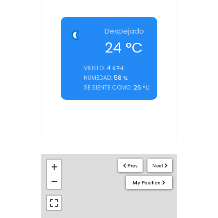
Despejado
24
°C
4
VIENTO:
KPH
58
HUMEDAD:
%
26
SE SIENTE COMO:
°C
+
Prev
Next
−
My Position