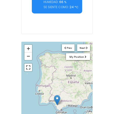
66
HUMEDAD:
%
24
SE SIENTE COMO:
°C
+
Prev
Next
−
My Position