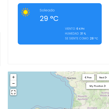
Soleado
29
°C
6
VIENTO:
KPH
31
HUMEDAD:
%
28
SE SIENTE COMO:
°C
+
Prev
Next
−
My Position