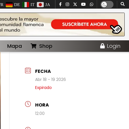
FR
DE
IT
JA
Mapa
Shop
Login
FECHA
Abr 18 - 19 2026
Expirado
HORA
12:00