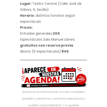
Lugar:
Teatro Central (Calle José de
Gálvez, 6, Sevilla)
Horario:
distintos horarios según
espectáculo
Precio:
Entradas generales:
20€
Espectáculos Sala Manuel Llanes:
gratuitos con reserva previa
Abono (6 espectáculos):
84€
Envíanos la información lo más completa
posible y subiremos conforme relevancia y
nuestra disponibilidad. Y si quieres