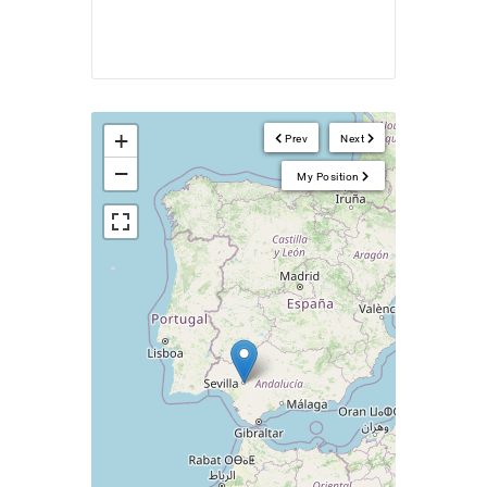
+
Prev
Next
−
My Position