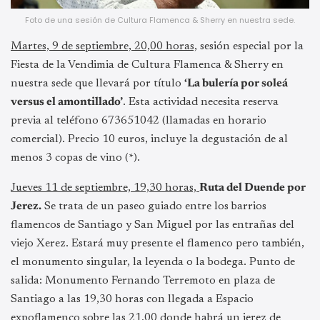
Foto de una sesión de Cultura Flamenca & Sherry en nuestra sede.
Martes, 9 de septiembre, 20,00 horas,
sesión especial por la
Fiesta de la Vendimia de Cultura Flamenca & Sherry en
nuestra sede que llevará por título
‘La bulería por soleá
versus el amontillado’
. Esta actividad necesita reserva
previa al teléfono 673651042 (llamadas en horario
comercial). Precio 10 euros, incluye la degustación de al
menos 3 copas de vino (*).
Jueves 11 de septiembre, 19,30 horas,
Ruta del Duende por
Jerez.
Se trata de un paseo guiado entre los barrios
flamencos de Santiago y San Miguel por las entrañas del
viejo Xerez. Estará muy presente el flamenco pero también,
el monumento singular, la leyenda o la bodega. Punto de
salida: Monumento Fernando Terremoto en plaza de
Santiago a las 19,30 horas con llegada a Espacio
expoflamenco sobre las 21,00 donde habrá un jerez de