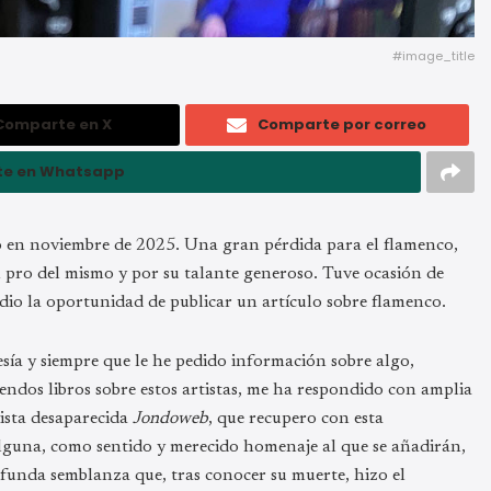
#image_title
Comparte en X
Comparte por correo
e en Whatsapp
ido en noviembre de 2025. Una gran pérdida para el flamenco,
n pro del mismo y por su talante generoso. Tuve ocasión de
dio la oportunidad de publicar un artículo sobre flamenco.
sía y siempre que le he pedido información sobre algo,
sendos libros sobre estos artistas, me ha respondido con amplia
vista desaparecida
Jondoweb
, que recupero con esta
 alguna, como sentido y merecido homenaje al que se añadirán,
ofunda semblanza que, tras conocer su muerte, hizo el