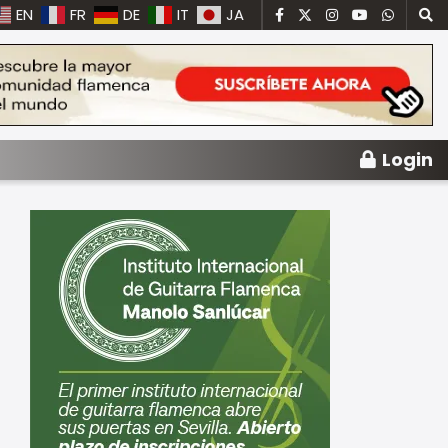
EN
FR
DE
IT
JA
Login