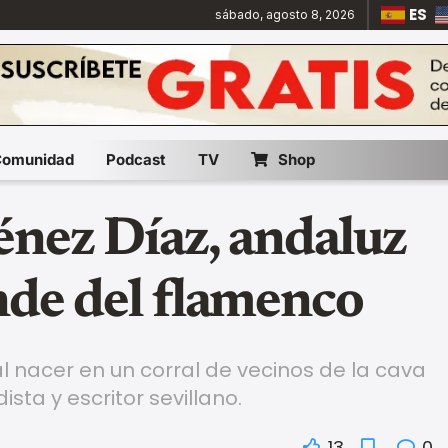
ES
sábado, agosto 8, 2026
Comunidad
Podcast
TV
Shop
énez Díaz, andaluz
nde del flamenco
l nacer en un corral de vecinos de la cava
ista y escritor sevillano.
13
0