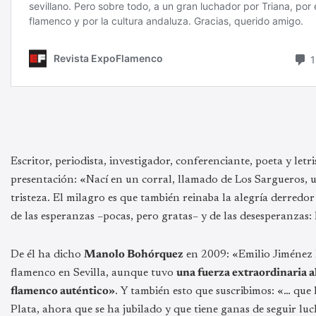
Escritor, periodista, investigador, conferenciante, poeta y letr
presentación: «Nací en un corral, llamado de Los Sargueros, 
tristeza. El milagro es que también reinaba la alegría derredo
de las esperanzas –pocas, pero gratas– y de las desesperanzas: 
De él ha dicho
Manolo Bohórquez
en 2009: «Emilio Jiménez 
flamenco en Sevilla, aunque tuvo
una fuerza extraordinaria a
flamenco auténtico»
. Y también esto que suscribimos: «… que
Plata, ahora que se ha jubilado y que tiene ganas de seguir l