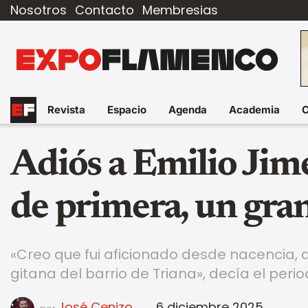
Nosotros
Contacto
Membresias
Revista
Espacio
Agenda
Academia
Adiós a Emilio Jim
de primera, un gra
«Creo que fui aficionado desde nacencia, a
gitana del barrio de Triana», decía el period
José Cenizo
6 diciembre 2025