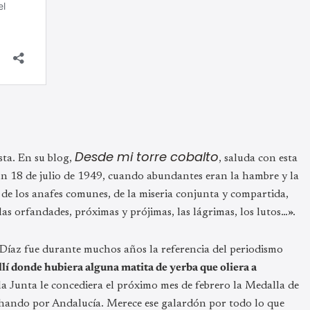
Desde mi torre cobalto
ista. En su blog,
, saluda con esta
un 18 de julio de 1949, cuando abundantes eran la hambre y la
r de los anafes comunes, de la miseria conjunta y compartida,
las orfandades, próximas y prójimas, las lágrimas, los lutos…».
Díaz fue durante muchos años la referencia del periodismo
llí donde hubiera alguna matita de yerba que oliera a
 la Junta le concediera el próximo mes de febrero la Medalla de
uchando por Andalucía. Merece ese galardón por todo lo que