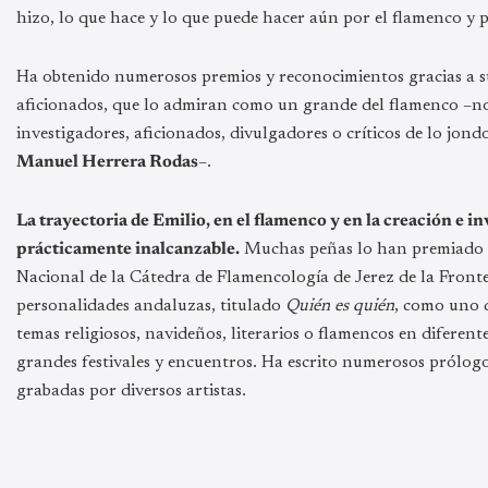
hizo, lo que hace y lo que puede hacer aún por el flamenco y p
Ha obtenido numerosos premios y reconocimientos gracias a su l
aficionados, que lo admiran como un grande del flamenco –no s
investigadores, aficionados, divulgadores o críticos de lo jo
Manuel Herrera Rodas
–.
La trayectoria de Emilio, en el flamenco y en la creación e in
prácticamente inalcanzable.
Muchas peñas lo han premiado co
Nacional de la Cátedra de Flamencología de Jerez de la Front
personalidades andaluzas, titulado
Quién es quién
, como uno d
temas religiosos, navideños, literarios o flamencos en difere
grandes festivales y encuentros. Ha escrito numerosos prólogos
grabadas por diversos artistas.