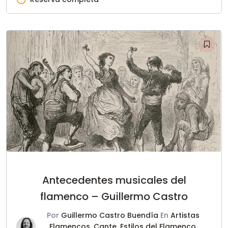
Antecedentes musicales del
flamenco – Guillermo Castro
Por
Guillermo Castro Buendía
En
Artistas
Flamencos
,
Cante
,
Estilos del Flamenco
,