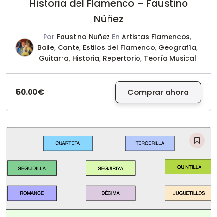
Historia del Flamenco – Faustino
Núñez
Por
Faustino Nuñez
En
Artistas Flamencos
,
Baile
,
Cante
,
Estilos del Flamenco
,
Geografía
,
Guitarra
,
Historia
,
Repertorio
,
Teoría Musical
50.00€
Comprar ahora