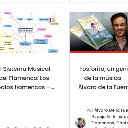
El Sistema Musical
Fosforito, un gen
del Flamenco: Los
de la música –
palos flamencos –
Álvaro de la Fuen
Faustino Núñez
Espejo
Por
Álvaro De la Fu
Espejo
En
Artista
Flamencos
,
Cant