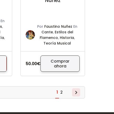
Núñez
En
os
,
Por
Faustino Nuñez
En
l
Cante
,
Estilos del
ía
,
Flamenco
,
Historia
,
Teoría Musical
Comprar
50.00€
ahora
1
2