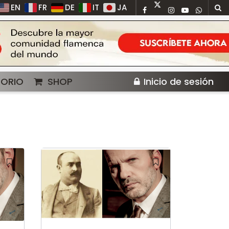
EN
FR
DE
IT
JA
TORIO
SHOP
Inicio de sesión