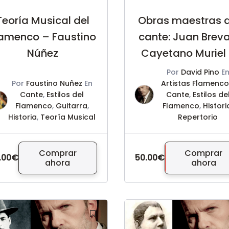
Teoría Musical del
Obras maestras d
lamenco – Faustino
cante: Juan Breva
Núñez
Cayetano Muriel
David Pino
Por
David Pino
E
Por
Faustino Nuñez
En
Artistas Flamenc
Cante
,
Estilos del
Cante
,
Estilos de
Flamenco
,
Guitarra
,
Flamenco
,
Histori
Historia
,
Teoría Musical
Repertorio
Comprar
Comprar
.00€
50.00€
ahora
ahora