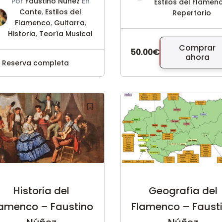
Por
Faustino Nuñez
En
Estilos del Flamen
Cante
,
Estilos del
Repertorio
Flamenco
,
Guitarra
,
Historia
,
Teoría Musical
Comprar
50.00€
ahora
Reserva completa
Historia del
Geografía del
lamenco – Faustino
Flamenco – Faust