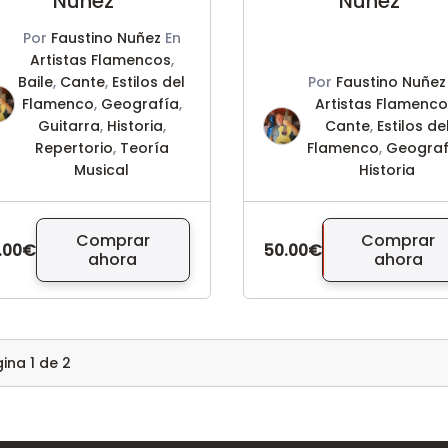
Núñez
Núñez
Por
Faustino Nuñez
En
Artistas Flamencos
,
Baile
,
Cante
,
Estilos del
Por
Faustino Nuñez
Flamenco
,
Geografía
,
Artistas Flamenc
Guitarra
,
Historia
,
Cante
,
Estilos de
Repertorio
,
Teoría
Flamenco
,
Geograf
Musical
Historia
Comprar
Comprar
.00€
50.00€
ahora
ahora
gina
1
de
2