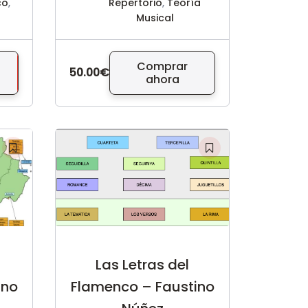
co
,
Repertorio
,
Teoría
Musical
Comprar
50.00€
ahora
Las Letras del
ino
Flamenco – Faustino