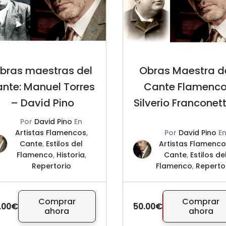
bras maestras del
Obras Maestra d
ante: Manuel Torres
Cante Flamenco
– David Pino
Silverio Franconett
David Pino
Por
David Pino
En
Artistas Flamencos
,
Por
David Pino
E
Cante
,
Estilos del
Artistas Flamenc
Flamenco
,
Historia
,
Cante
,
Estilos de
Repertorio
Flamenco
,
Reperto
Comprar
Comprar
.00€
50.00€
ahora
ahora