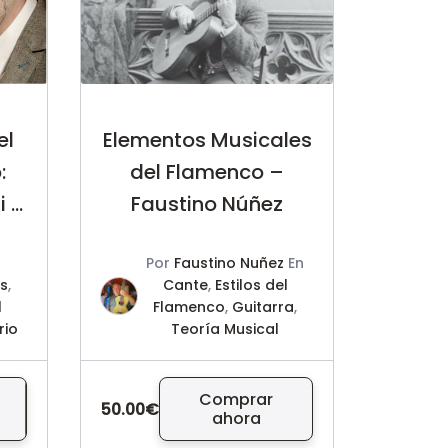
el
Elementos Musicales
:
del Flamenco –
i –
Faustino Núñez
n
Por
Faustino Nuñez
En
os
,
Cante
,
Estilos del
l
Flamenco
,
Guitarra
,
rio
Teoría Musical
Comprar
50.00€
ahora