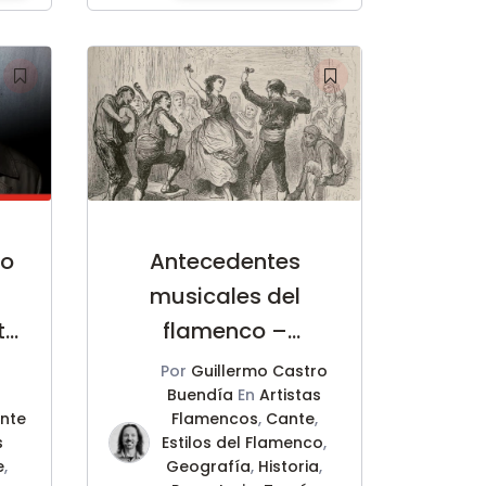
io
Antecedentes
musicales del
te
flamenco –
Guillermo Castro
Por
Guillermo Castro
Buendía
En
Artistas
ente
Flamencos
,
Cante
,
s
Estilos del Flamenco
,
e
,
Geografía
,
Historia
,