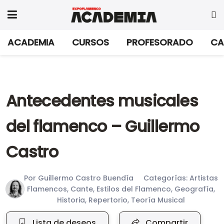
ACADEMIA
CURSOS
PROFESORADO
CA
Antecedentes musicales
del flamenco – Guillermo
Castro
Por
Guillermo Castro Buendía
Categorías:
Artistas
Flamencos
,
Cante
,
Estilos del Flamenco
,
Geografía
,
Historia
,
Repertorio
,
Teoría Musical
Lista de deseos
Compartir