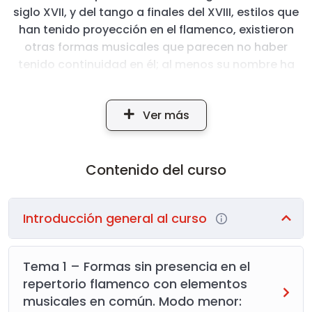
siglo XVII, y del tango a finales del XVIII, estilos que
han tenido proyección en el flamenco, existieron
otras formas musicales que parecen no haber
tenido continuidad en él; al menos su nombre ha
desaparecido. Sin embargo, encontramos en ellas
elementos musicales relacionados con el lenguaje
Ver más
flamenco, como el uso de la hemiolia, el modo
frigio
, secuencias armónicas asociadas a patrones
rítmicos definidos, la cadencia andaluza, la
Contenido del curso
práctica del rasgueo, etc., características que
deben analizarse para comprender la base musical
de donde pudo nacer parte de la expresividad
Introducción general al curso
musical de la música flamenca.
Tema 1 – Formas sin presencia en el
repertorio flamenco con elementos
musicales en común. Modo menor: