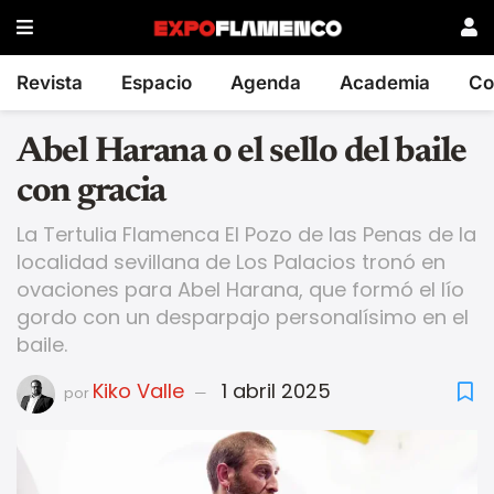
Revista
Espacio
Agenda
Academia
Co
Abel Harana o el sello del baile
con gracia
La Tertulia Flamenca El Pozo de las Penas de la
localidad sevillana de Los Palacios tronó en
ovaciones para Abel Harana, que formó el lío
gordo con un desparpajo personalísimo en el
baile.
Kiko Valle
1 abril 2025
por