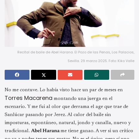
Recital de baile de Abel Harana. El Pozo de las Penas, Los Palacios,
Sevilla. 29 marzo 2025. Foto: Kiko Valle
No me contuve. Lo había visto hace un par de meses en
Torres Macarena
montando una juerga en el
escenario. Y me fui al olor que derrama el age que trae de
Sanlúcar pasando por Jerez. Al calor del baile sin
imposturas, espontáneo, natural, jondo y canalla, nuevo y
tradicional.
Abel Harana
me tiene ganao. A ver si un crítico
no va a poder tener sus gustos. No es el único, pero sí uno