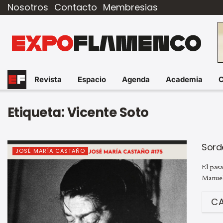
Nosotros
Contacto
Membresias
Revista
Espacio
Agenda
Academia
Etiqueta:
Vicente Soto
Sorde
JOSÉ MARÍA CASTAÑO
El pasa
Manuel
C