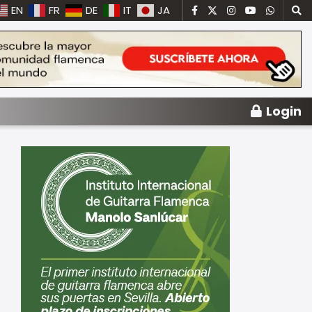
EN
FR
DE
IT
JA
Login