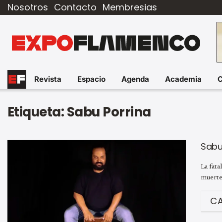
Nosotros
Contacto
Membresias
Revista
Espacio
Agenda
Academia
Etiqueta:
Sabu Porrina
Sabu
La fata
muerte
C