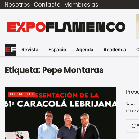
Nosotros
Contacto
Membresias
Revista
Espacio
Agenda
Academia
Etiqueta:
Pepe Montaras
Prese
ACTUALIDAD
Son muc
a las e
C