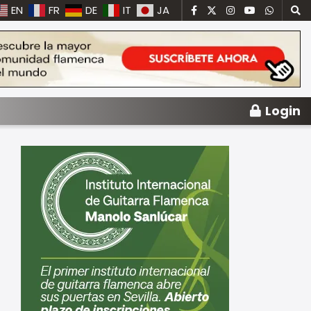
EN
FR
DE
IT
JA
Login