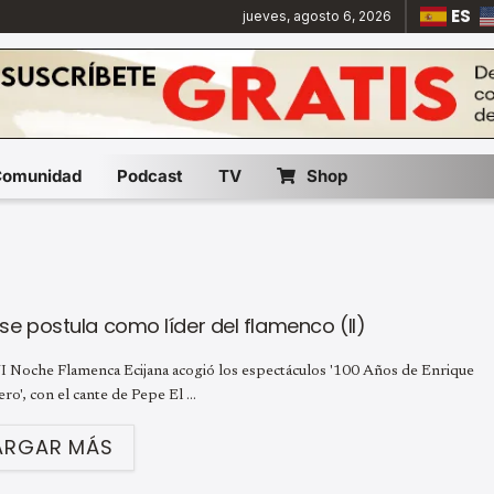
ES
jueves, agosto 6, 2026
Comunidad
Podcast
TV
Shop
 se postula como líder del flamenco (II)
I Noche Flamenca Ecijana acogió los espectáculos '100 Años de Enrique
ero', con el cante de Pepe El ...
ARGAR MÁS