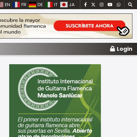
EN
FR
DE
IT
JA
Login