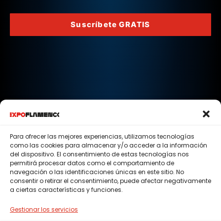
Suscríbete GRATIS
Sigue a expoflamenco
Para ofrecer las mejores experiencias, utilizamos tecnologías
como las cookies para almacenar y/o acceder a la información
del dispositivo. El consentimiento de estas tecnologías nos
permitirá procesar datos como el comportamiento de
navegación o las identificaciones únicas en este sitio. No
Términos Y Condiciones
consentir o retirar el consentimiento, puede afectar negativamente
a ciertas características y funciones.
Política De Privacidad
Gestionar los servicios
Política De Cookies