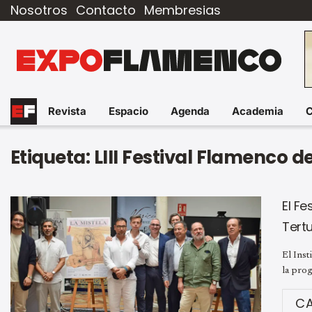
Nosotros
Contacto
Membresias
Revista
Espacio
Agenda
Academia
Etiqueta:
LIII Festival Flamenco de
El Fe
Tertu
El Inst
la prog
C