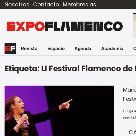
Nosotros
Contacto
Membresias
Revista
Espacio
Agenda
Academia
Etiqueta:
LI Festival Flamenco de
María
Fest
Llega 
rendirá
C