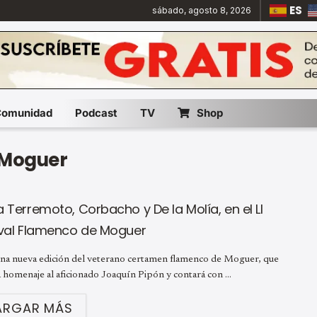
ES
sábado, agosto 8, 2026
Comunidad
Podcast
TV
Shop
 Moguer
 Terremoto, Corbacho y De la Molía, en el LI
ival Flamenco de Moguer
una nueva edición del veterano certamen flamenco de Moguer, que
 homenaje al aficionado Joaquín Pipón y contará con ...
ARGAR MÁS