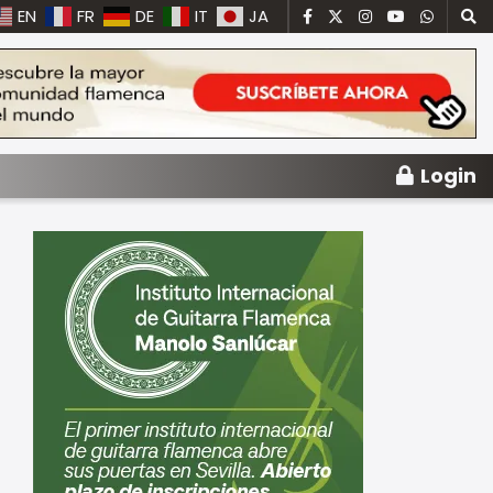
EN
FR
DE
IT
JA
Login