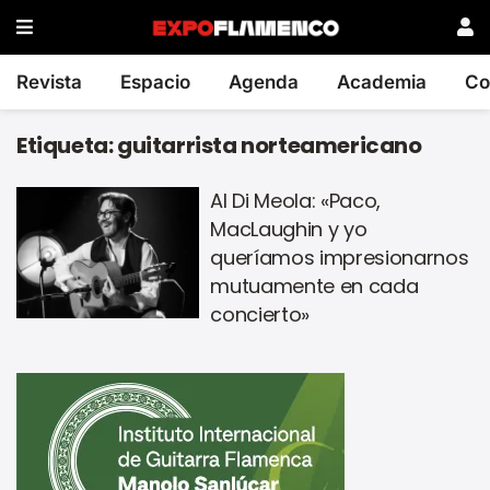
Revista
Espacio
Agenda
Academia
Co
Etiqueta:
guitarrista norteamericano
Al Di Meola: «Paco,
MacLaughin y yo
queríamos impresionarnos
mutuamente en cada
concierto»