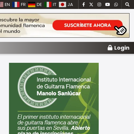
EN
FR
DE
IT
JA
Login