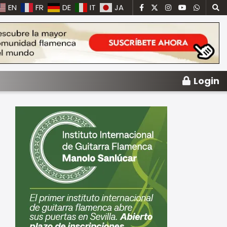
EN
FR
DE
IT
JA
Login