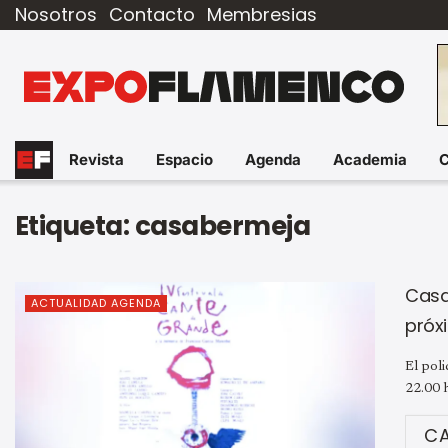
Nosotros
Contacto
Membresias
Revista
Espacio
Agenda
Academia
Etiqueta:
casabermeja
Casa
ACTUALIDAD AGENDA
próxi
El poli
22.00 h
C