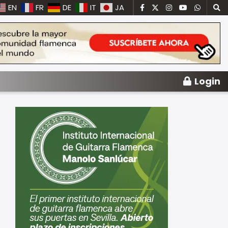
EN
FR
DE
IT
JA
Login