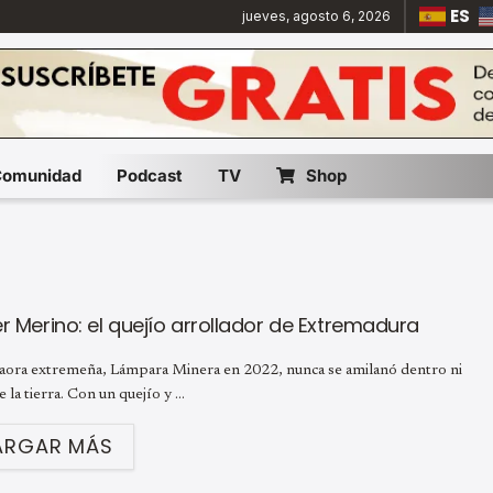
ES
jueves, agosto 6, 2026
Comunidad
Podcast
TV
Shop
r Merino: el quejío arrollador de Extremadura
taora extremeña, Lámpara Minera en 2022, nunca se amilanó dentro ni
e la tierra. Con un quejío y ...
ARGAR MÁS