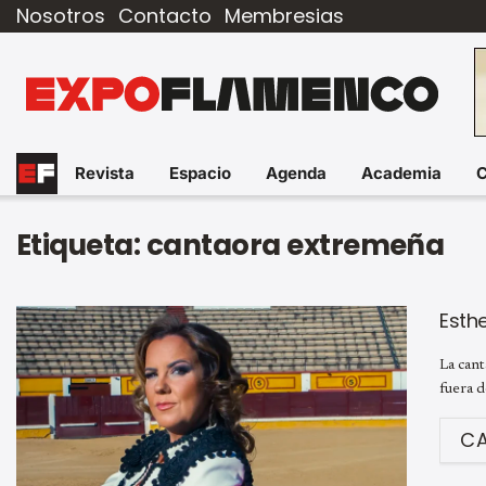
Nosotros
Contacto
Membresias
Revista
Espacio
Agenda
Academia
Etiqueta:
cantaora extremeña
Esthe
La can
fuera d
C