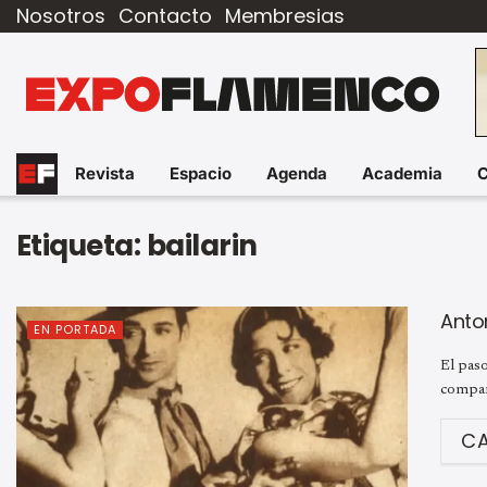
Nosotros
Contacto
Membresias
Revista
Espacio
Agenda
Academia
Etiqueta:
bailarin
Anton
EN PORTADA
El paso
compañí
C