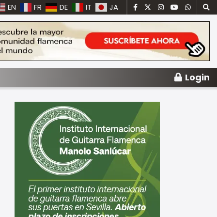
EN
FR
DE
IT
JA
Login