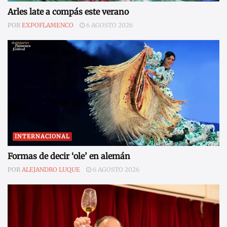
Arles late a compás este verano
POR
EXPOFLAMENCO
6 AGOSTO 2026
INTERNACIONAL
Formas de decir ‘ole’ en alemán
POR
ALEJANDRO LUQUE
6 AGOSTO 2026