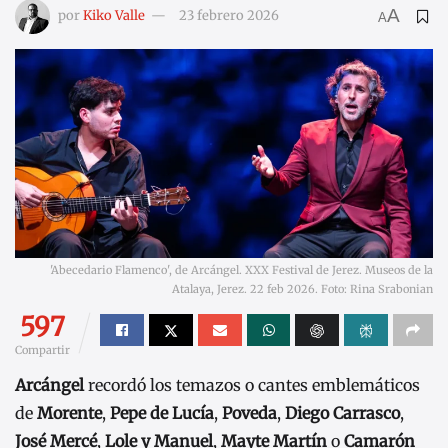
A
por
Kiko Valle
23 febrero 2026
A
'Abecedario Flamenco', de Arcángel. XXX Festival de Jerez. Museos de la
Atalaya, Jerez. 22 feb 2026. Foto: Rina Srabonian
597
Compartir
Arcángel
recordó los temazos o cantes emblemáticos
de
Morente
,
Pepe de Lucía
,
Poveda
,
Diego Carrasco
,
José Mercé
,
Lole y Manuel
,
Mayte Martín
o
Camarón