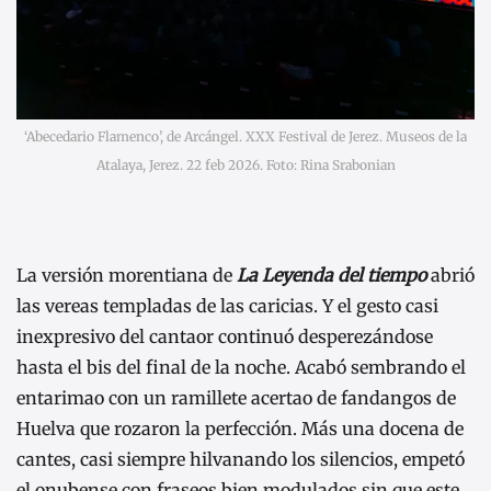
‘Abecedario Flamenco’, de Arcángel. XXX Festival de Jerez. Museos de la
Atalaya, Jerez. 22 feb 2026. Foto: Rina Srabonian
La versión morentiana de
La Leyenda del tiempo
abrió
las vereas templadas de las caricias. Y el gesto casi
inexpresivo del cantaor continuó desperezándose
hasta el bis del final de la noche. Acabó sembrando el
entarimao con un ramillete acertao de fandangos de
Huelva que rozaron la perfección. Más una docena de
cantes, casi siempre hilvanando los silencios, empetó
el onubense con fraseos bien modulados sin que este