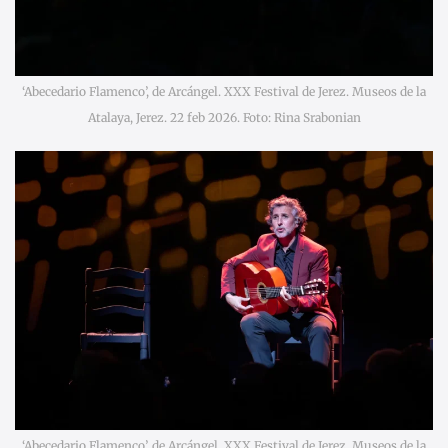
‘Abecedario Flamenco’, de Arcángel. XXX Festival de Jerez. Museos de la
Atalaya, Jerez. 22 feb 2026. Foto: Rina Srabonian
‘Abecedario Flamenco’, de Arcángel. XXX Festival de Jerez. Museos de la