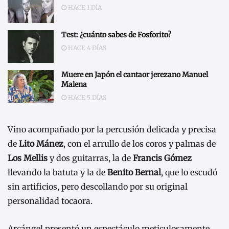
HACE 1 DÍA
Test: ¿cuánto sabes de Fosforito?
HACE 4 DÍAS
Muere en Japón el cantaor jerezano Manuel
Malena
HACE 5 DÍAS
Vino acompañado por la percusión delicada y precisa
de
Lito Mánez
, con el arrullo de los coros y palmas de
Los Mellis
y dos guitarras, la de
Francis Gómez
llevando la batuta y la de
Benito Bernal
, que lo escudó
sin artificios, pero descollando por su original
personalidad tocaora.
Arcángel presentó un espectáculo meticulosamente