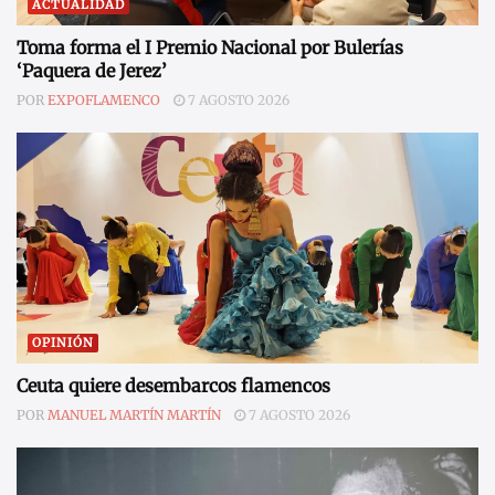
ACTUALIDAD
Toma forma el I Premio Nacional por Bulerías
‘Paquera de Jerez’
POR
EXPOFLAMENCO
7 AGOSTO 2026
OPINIÓN
Ceuta quiere desembarcos flamencos
POR
MANUEL MARTÍN MARTÍN
7 AGOSTO 2026