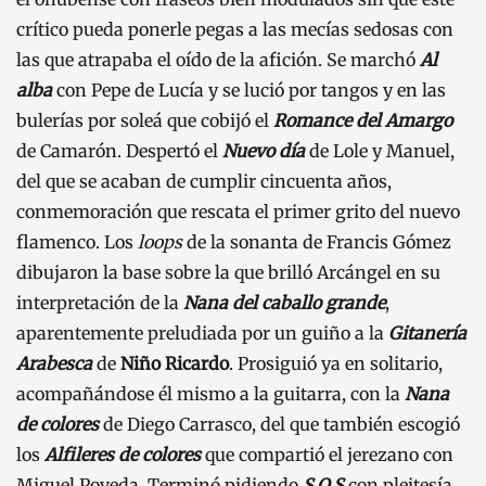
crítico pueda ponerle pegas a las mecías sedosas con
las que atrapaba el oído de la afición. Se marchó
Al
alba
con Pepe de Lucía y se lució por tangos y en las
bulerías por soleá que cobijó el
Romance del Amargo
de Camarón. Despertó el
Nuevo día
de Lole y Manuel,
del que se acaban de cumplir cincuenta años,
conmemoración que rescata el primer grito del nuevo
flamenco. Los
loops
de la sonanta de Francis Gómez
dibujaron la base sobre la que brilló Arcángel en su
interpretación de la
Nana del caballo grande
,
aparentemente preludiada por un guiño a la
Gitanería
Arabesca
de
Niño Ricardo
. Prosiguió ya en solitario,
acompañándose él mismo a la guitarra, con la
Nana
de colores
de Diego Carrasco, del que también escogió
los
Alfileres de colores
que compartió el jerezano con
Miguel Poveda. Terminó pidiendo
S.O.S
con pleitesía