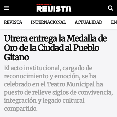
REVISTA
INTERNACIONAL
ACTUALIDAD
EN
Utrera entrega la Medalla de
Oro de la Ciudad al Pueblo
Gitano
El acto institucional, cargado de
reconocimiento y emoción, se ha
celebrado en el Teatro Municipal ha
puesto de relieve siglos de convivencia,
integración y legado cultural
compartido.