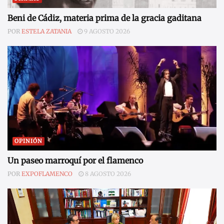
Beni de Cádiz, materia prima de la gracia gaditana
POR
ESTELA ZATANIA
9 AGOSTO 2026
OPINIÓN
Un paseo marroquí por el flamenco
POR
EXPOFLAMENCO
8 AGOSTO 2026