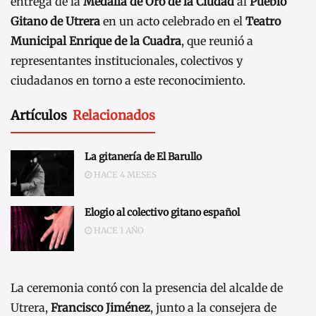
entrega de la
Medalla de Oro de la Ciudad
al
Pueblo
Gitano de Utrera
en un acto celebrado en el
Teatro
Municipal Enrique de la Cuadra
, que reunió a
representantes institucionales, colectivos y
ciudadanos en torno a este reconocimiento.
Artículos
Relacionados
La gitanería de El Barullo
HACE 4 MESES
Elogio al colectivo gitano español
HACE 1 AÑO
La ceremonia contó con la presencia del alcalde de
Utrera,
Francisco Jiménez
, junto a la consejera de