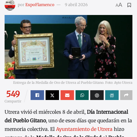
A
por
ExpoFlamenco
9 abril 2026
A
Entrega de la Medalla de Oro de Utrera al Pueblo Gitano. Foto: Ayto Utrera
549
Compartir
Utrera vivió el miércoles 8 de abril,
Día Internacional
del Pueblo Gitano
, uno de esos días que quedarán en la
memoria colectiva. El
Ayuntamiento de Utrera
hizo