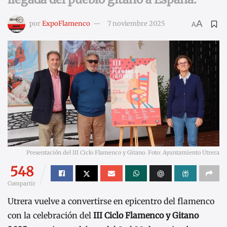
A
por
ExpoFlamenco
7 noviembre 2025
A
Presentación del III Ciclo Flamenco y Gitano. Foto: Ayuntamiento Utrera
548
Compartir
Utrera vuelve a convertirse en epicentro del flamenco
con la celebración del
III Ciclo Flamenco y Gitano