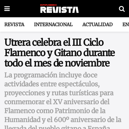
REVISTA
INTERNACIONAL
ACTUALIDAD
EN
Utrera celebra el III Ciclo
Flamenco y Gitano durante
todo el mes de noviembre
La programación incluye doce
actividades entre espectáculos,
proyecciones y rutas turísticas para
conmemorar el XV aniversario del
Flamenco como Patrimonio de la
Humanidad y el 600º aniversario de la
llegada del pueblo gitano a España.