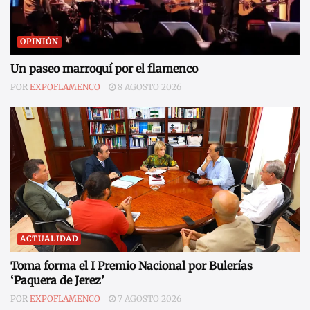
OPINIÓN
Un paseo marroquí por el flamenco
POR
EXPOFLAMENCO
8 AGOSTO 2026
ACTUALIDAD
Toma forma el I Premio Nacional por Bulerías
‘Paquera de Jerez’
POR
EXPOFLAMENCO
7 AGOSTO 2026