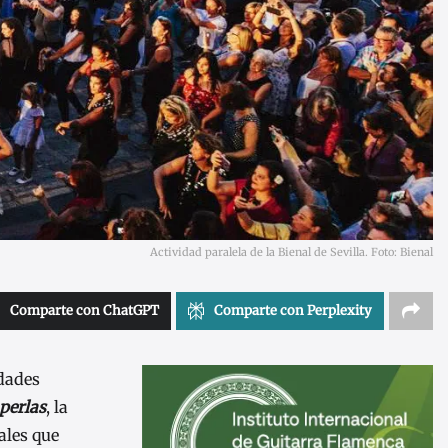
Actividad paralela de la Bienal de Sevilla. Foto: Bienal
Comparte con ChatGPT
Comparte con Perplexity
dades
perlas
, la
ales que