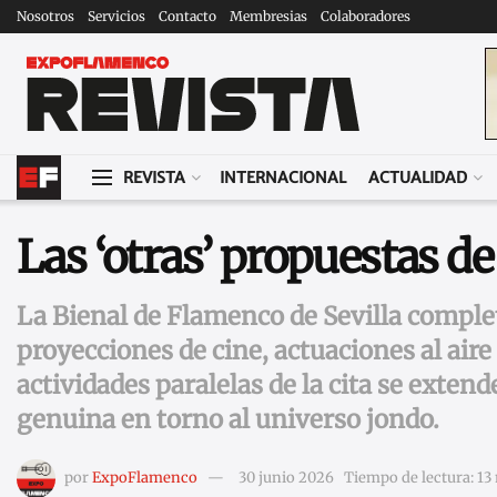
Nosotros
Servicios
Contacto
Membresias
Colaboradores
REVISTA
INTERNACIONAL
ACTUALIDAD
Las ‘otras’ propuestas de
La Bienal de Flamenco de Sevilla comple
proyecciones de cine, actuaciones al aire
actividades paralelas de la cita se exten
genuina en torno al universo jondo.
por
ExpoFlamenco
30 junio 2026
Tiempo de lectura: 13