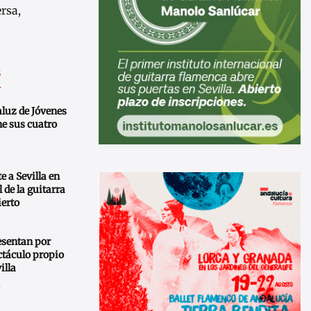
rsa,
s
aluz de Jóvenes
e sus cuatro
e a Sevilla en
 de la guitarra
ierto
resentan por
ctáculo propio
illa
S