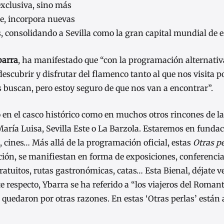
exclusiva, sino más
ce, incorpora nuevas
 consolidando a Sevilla como la gran capital mundial de es
barra
, ha manifestado que “con la programación alternativa
descubrir y disfrutar del flamenco tanto al que nos visita 
 buscan, pero estoy seguro de que nos van a encontrar”.
o en el casco histórico como en muchos otros rincones de la
aría Luisa, Sevilla Este o La Barzola. Estaremos en fundac
s, cines… Más allá de la programación oficial, estas
Otras pe
ción, se manifiestan en forma de exposiciones, conferencia
ratuitos, rutas gastronómicas, catas… Esta Bienal, déjate 
ste respecto, Ybarra se ha referido a “los viajeros del Roma
e quedaron por otras razones. En estas ‘Otras perlas’ están