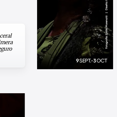
ceral
rimera
eguro