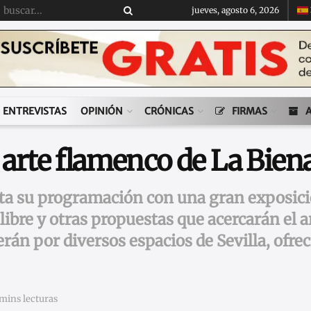
jueves, agosto 6, 2026
ENTREVISTAS
OPINIÓN
CRÓNICAS
FIRMAS
 arte flamenco de La Bien
ta su programación con una gran exposici
 libre y otras propuestas que acercarán el a
derán por diversos espacios de Sevilla, of
 mins lecturas