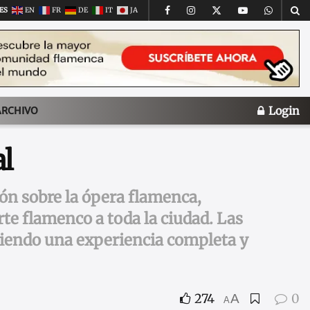
ES
EN
FR
DE
IT
JA
Login
ARCHIVO
al
ón sobre la ópera flamenca,
rte flamenco a toda la ciudad. Las
reciendo una experiencia completa y
274
0
A
A