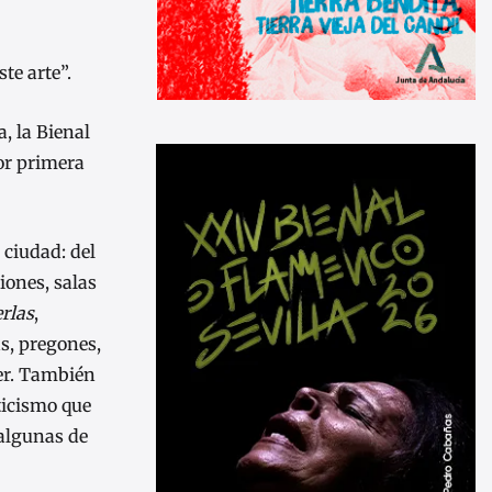
te arte”.
, la Bienal
por primera
 ciudad: del
iones, salas
rlas
,
s, pregones,
ver. También
nticismo que
 algunas de