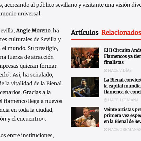
 acercando al público sevillano y visitante una visión dive
imonio universal.
evilla,
Angie Moreno
, ha
Artículos
Relacionado
es culturales de Sevilla y
 el mundo. Su prestigio,
El II Circuito And
Flamencos ya tien
na fuerza de atracción
finalistas
empresas quieran formar
HACE 7 DÍAS
rlo”. Así, ha señalado,
La Bienal conviert
 la vitalidad de la Bienal
la capital mundial
cenarios. Gracias a la
flamenca de conc
HACE 1 SEMANA
el flamenco llega a nuevos
ncia en toda la ciudad,
Veinte artistas p
primera vez espe
ión y el encuentro».
en la Bienal de Sev
HACE 2 SEMANA
s entre instituciones,